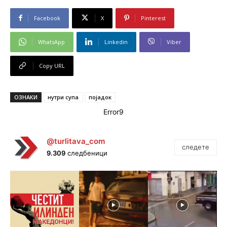
Facebook
X
Pinterest
WhatsApp
Linkedin
Viber
Copy URL
ОЗНАКИ
нутри супа
појадок
Error9
@turlitava_com
следете
9.309
следбеници