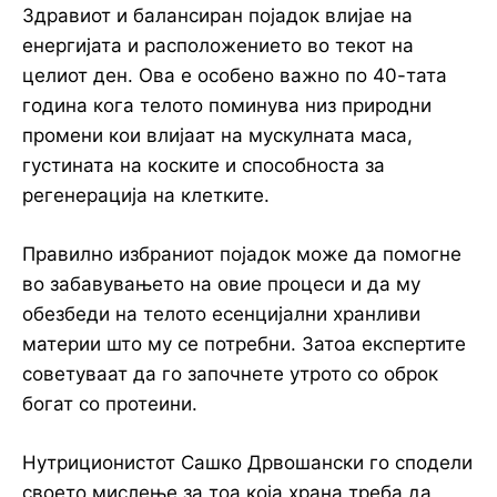
Здравиот и балансиран појадок влијае на
енергијата и расположението во текот на
целиот ден. Ова е особено важно по 40-тата
година кога телото поминува низ природни
промени кои влијаат на мускулната маса,
густината на коските и способноста за
регенерација на клетките.
Правилно избраниот појадок може да помогне
во забавувањето на овие процеси и да му
обезбеди на телото есенцијални хранливи
материи што му се потребни. Затоа експертите
советуваат да го започнете утрото со оброк
богат со протеини.
Нутриционистот Сашко Дрвошански го сподели
своето мислење за тоа која храна треба да