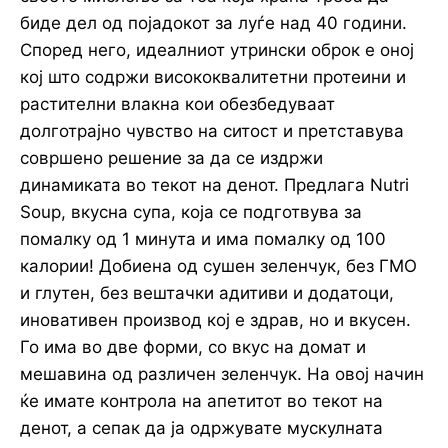
биде дел од појадокот за луѓе над 40 години.
Според него, идеалниот утрински оброк е оној
кој што содржи висококвалитетни протеини и
растителни влакна кои обезбедуваат
долготрајно чувство на ситост и претставува
совршено решение за да се издржи
динамиката во текот на денот. Предлага Nutri
Soup, вкусна супа, која се подготвува за
помалку од 1 минута и има помалку од 100
калории! Добиена од сушен зеленчук, без ГМО
и глутен, без вештачки адитиви и додатоци,
иновативен производ кој е здрав, но и вкусен.
Го има во две форми, со вкус на домат и
мешавина од различен зеленчук. На овој начин
ќе имате контрола на апетитот во текот на
денот, а сепак да ја одржувате мускулната