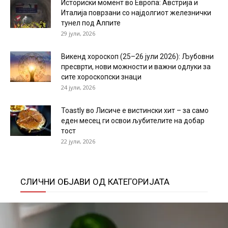
Историски момент во Европа: Австрија и
Италија поврзани со најдолгиот железнички
тунел под Алпите
29 јули, 2026
Викенд хороскоп (25–26 јули 2026): Љубовни
пресврти, нови можности и важни одлуки за
сите хороскопски знаци
24 јули, 2026
Toastly во Лисиче е вистински хит – за само
еден месец ги освои љубителите на добар
тост
22 јули, 2026
СЛИЧНИ ОБЈАВИ ОД КАТЕГОРИЈАТА