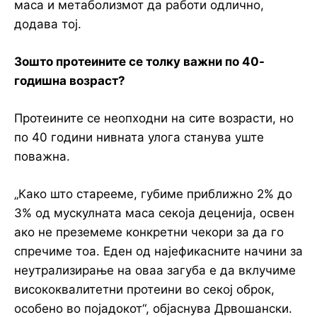
маса и метаболизмот да работи одлично,
додава тој.
Зошто протеините се толку важни по 40-
годишна возраст?
Протеините се неопходни на сите возрасти, но
по 40 години нивната улога станува уште
поважна.
„Како што старееме, губиме приближно 2% до
3% од мускулната маса секоја деценија, освен
ако не преземеме конкретни чекори за да го
спречиме тоа. Еден од најефикасните начини за
неутрализирање на оваа загуба е да вклучиме
висококвалитетни протеини во секој оброк,
особено во појадокот“, објаснува Дрвошански.