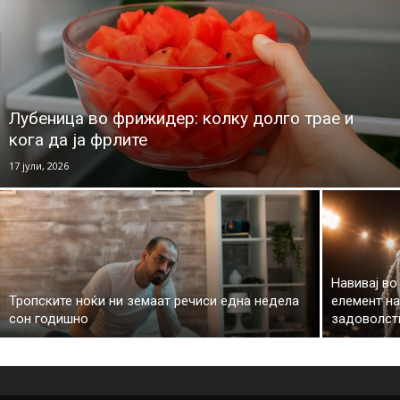
Лубеница во фрижидер: колку долго трае и
кога да ја фрлите
17 јули, 2026
Навивај во
Тропските ноќи ни земаат речиси една недела
елемент н
сон годишно
задоволст