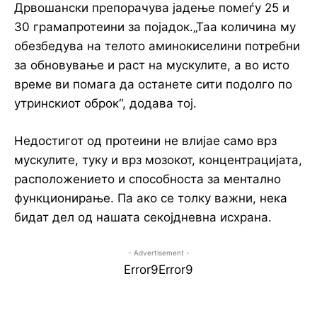
Дрвошански препорачува јадење помеѓу 25 и
30 грамапротеини за појадок.„Таа количина му
обезбедува на телото аминокиселини потребни
за обновување и раст на мускулите, а во исто
време ви помага да останете сити подолго по
утринскиот оброк“, додава тој.
Недостигот од протеини не влијае само врз
мускулите, туку и врз мозокот, концентрацијата,
расположението и способноста за ментално
функционирање. Па ако се толку важни, нека
бидат дел од нашата секојдневна исхрана.
- Advertisement -
Error9
Error9