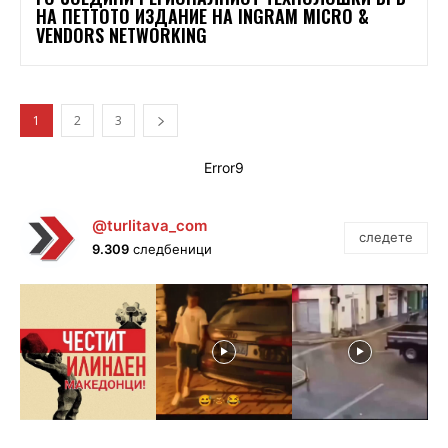
НА ПЕТТОТО ИЗДАНИЕ НА INGRAM MICRO &
VENDORS NETWORKING
1
2
3
Error9
@turlitava_com
следете
9.309
следбеници