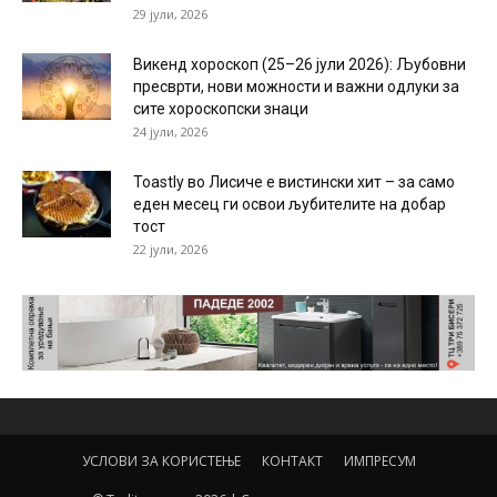
29 јули, 2026
Викенд хороскоп (25–26 јули 2026): Љубовни
пресврти, нови можности и важни одлуки за
сите хороскопски знаци
24 јули, 2026
Toastly во Лисиче е вистински хит – за само
еден месец ги освои љубителите на добар
тост
22 јули, 2026
УСЛОВИ ЗА КОРИСТЕЊЕ
КОНТАКТ
ИМПРЕСУМ