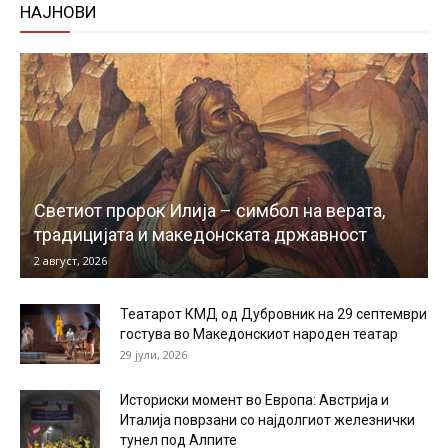
НАЈНОВИ
Светиот пророк Илија – симбол на верата,
традицијата и македонската државност
2 август, 2026
Театарот КМД од Дубровник на 29 септември
гостува во Македонскиот народен театар
29 јули, 2026
Историски момент во Европа: Австрија и
Италија поврзани со најдолгиот железнички
тунел под Алпите