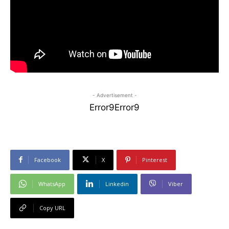
- Advertisement -
Error9
Error9
Facebook
X
Pinterest
WhatsApp
Linkedin
Viber
Copy URL