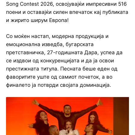
Song Contest 2026, освојувајќи импресивни 516
поени и оставајќи силен впечаток кај публиката
и жирито ширум Европа!
Со моќен настап, модерна продукција и
емоционална изведба, бугарската
претставничка, 27-годишната Дара, успеа да
се издвои од конкуренцијата и да ја освои
престижната титула. Песната беше еден од
фаворитите уште од самиот почеток, а во
финалето ја потврди својата доминација.