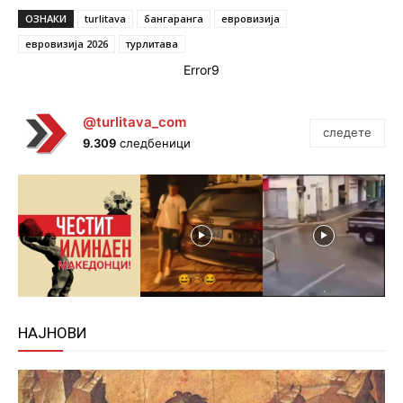
ОЗНАКИ
turlitava
бангаранга
евровизија
евровизија 2026
турлитава
Error9
@turlitava_com
следете
9.309
следбеници
НАЈНОВИ