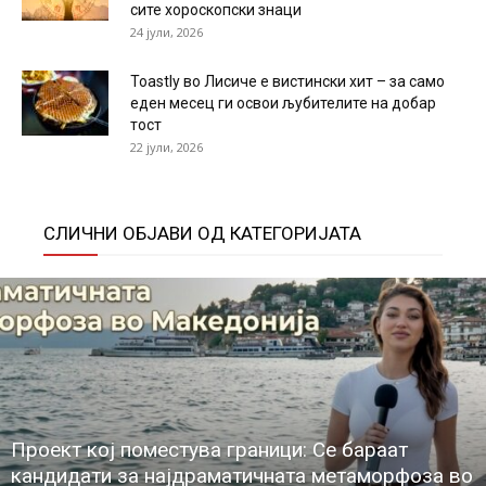
сите хороскопски знаци
24 јули, 2026
Toastly во Лисиче е вистински хит – за само
еден месец ги освои љубителите на добар
тост
22 јули, 2026
СЛИЧНИ ОБЈАВИ ОД КАТЕГОРИЈАТА
Проект кој поместува граници: Се бараат
кандидати за најдраматичната метаморфоза во