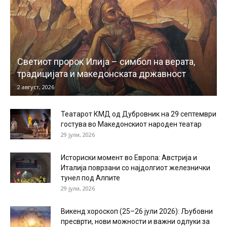
Светиот пророк Илија – симбол на верата,
традицијата и македонската државност
2 август, 2026
Театарот КМД од Дубровник на 29 септември
гостува во Македонскиот народен театар
29 јули, 2026
Историски момент во Европа: Австрија и
Италија поврзани со најдолгиот железнички
тунел под Алпите
29 јули, 2026
Викенд хороскоп (25–26 јули 2026): Љубовни
пресврти, нови можности и важни одлуки за