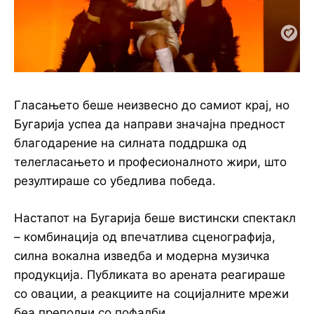
Гласањето беше неизвесно до самиот крај, но
Бугарија успеа да направи значајна предност
благодарение на силната поддршка од
телегласањето и професионалното жири, што
резултираше со убедлива победа.
Настапот на Бугарија беше вистински спектакл
– комбинација од впечатлива сценографија,
силна вокална изведба и модерна музичка
продукција. Публиката во арената реагираше
со овации, а реакциите на социјалните мрежи
беа преполни со пофалби.