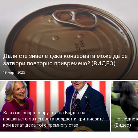
Дали сте знаеле дека конзервата може да се
затвори повторно привремено? (ВИДЕО)
19 март, 2025
Како одговара сопругата на Бајден на
прашањето за неговата возраст и критичарите
Погледнет
кои велат дека тој е премногу стар
(Видео)