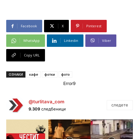
Facebook
X
Pinterest
WhatsApp
Linkedin
Viber
Copy URL
ОЗНАКИ
кафе
фотки
фото
Error9
@turlitava_com
следете
9.309
следбеници