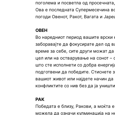
поголема и посветла од просечната,
Ова е последната Супермесечина во
погоди Овенот, Ракот, Вагата и Јаре
ОВЕН
Во наредниот период вашите врски ќ
заборавајте да фокусирате дел од 
време за себе, сите други можат да
цел или на остварување на сонот – 
што сте исполнети со добра енергиј
подготвени да победите. Стиснете з
вашиот живот или најдете начин да
конфликтите со нив без да ја уништи
РАК
Победата е близу, Ракови, а моќта 
можела да означи кулминација на н