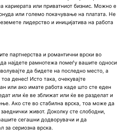
на кариерата или приватниот бизнис. Можно е
онуда или големо покачување на платата. Не
реземете лидерство и иницијатива на работа
ите партнерства и романтични врски во
 да најдете рамнотежа помеѓу вашите односи
зволувајте да бидете на последно место, а
 тоа денес! Исто така, очекувајте
н или ако имате работа каде што сте еден
едат или ќе ве зближат или ќе ве разделат и
ње. Ако сте во стабилна врска, тоа може да
 заеднички живот. Доколку сте слободни,
вашите сегашни додворувачи и да
л за сериозна врска.