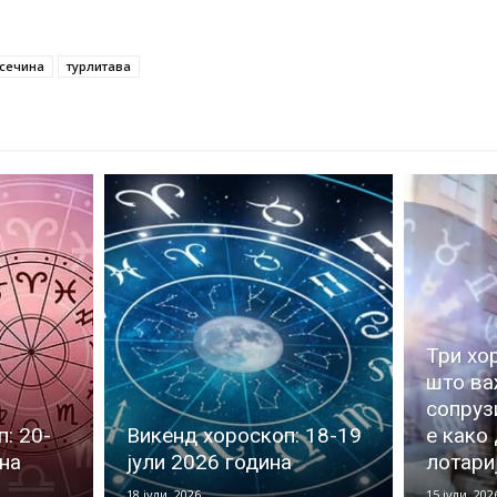
сечина
турлитава
Три хо
што ва
сопруз
: 20-
Викенд хороскоп: 18-19
е како
ина
јули 2026 година
лотари
18 јули, 2026
15 јули, 202