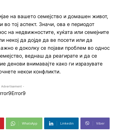
ијае на вашето семејство и домашен живот,
 во тој аспект. Значи, ова е периодот
ос на недвижностите, куќата или семејните
и некој да дојде да ве посети или да
важно е доколку се појави проблем во однос
емејство, веднаш да реагирате и да се
вие денови внимавајте како ги изразувате
очнете некои конфликти.
- Advertisement -
rror9
Error9
WhatsApp
Linkedin
Viber