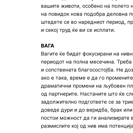
вашите животи, особено на полето 
на повидок нова подобра деловна п
штедете се во наредниот период, п
и секој труд ќе ви се исплати.
ВАГА
Вагите ќе бидат фокусирани на нивн
периодот на полна месечина. Треба
и сопствената благосостојба. Не до
ако е така, време е да го промените
драматични промени на љубовен пла
од партнерите. Настаните што ќе сл
задолжително подгответе се за трие
доведе дури и до веридба, брак или
постои можност да ги анализирате 
размислите кој од нив има потенција