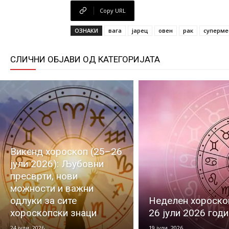
Copy URL
ОЗНАКИ
вага
јарец
овен
рак
суперме
СЛИЧНИ ОБЈАВИ ОД КАТЕГОРИЈАТА
Викенд хороскоп (25–26
јули 2026): Љубовни
пресврти, нови
можности и важни
одлуки за сите
Неделен хороскоп
хороскопски знаци
26 јули 2026 год
24 јули, 2026
19 јули, 2026