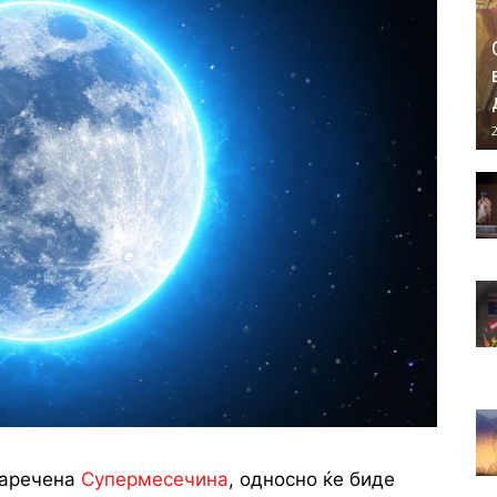
2
наречена
Супермесечина
, односно ќе биде