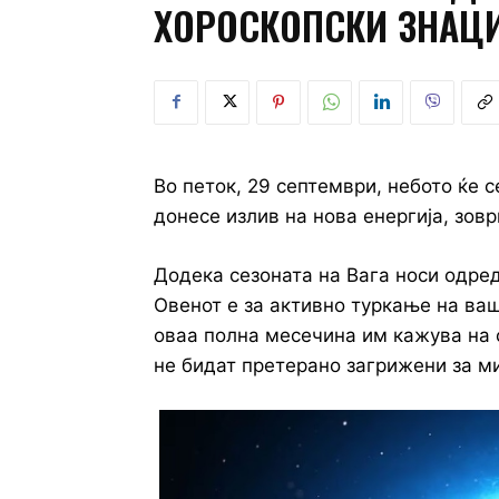
ХОРОСКОПСКИ ЗНАЦИ
Во петок, 29 септември, небото ќе 
донесе излив на нова енергија, зовр
Додека сезоната на Вага носи одред
Овенот е за активно туркање на ва
оваа полна месечина им кажува на си
не бидат претерано загрижени за м