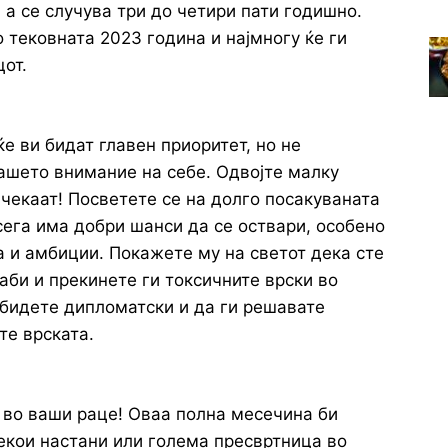
 а се случува три до четири пати годишно.
 тековната 2023 година и најмногу ќе ги
цот.
е ви бидат главен приоритет, но не
вашето внимание на себе. Одвојте малку
 чекаат! Посветете се на долго посакуваната
сега има добри шанси да се оствари, особено
а и амбиции. Покажете му на светот дека сте
аби и прекинете ги токсичните врски во
 бидете дипломатски и да ги решавате
те врската.
е во ваши раце! Оваа полна месечина би
екои настани или голема пресвртница во