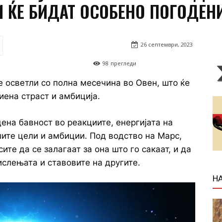
 ЌЕ БИДАТ ОСОБЕНО ПОГОДЕН
26 септември, 2023
98
прегледи
се осветли со полна месечина во Овен, што ќе
иена страст и амбиција.
ена бавност во реакциите, енергијата на
шите цели и амбиции. Под водство на Марс,
те да се залагаат за она што го сакаат, и да
ислењата и ставовите на другите.
Н