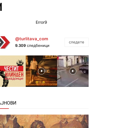
И
Error9
@turlitava_com
следете
9.309
следбеници
АЈНОВИ