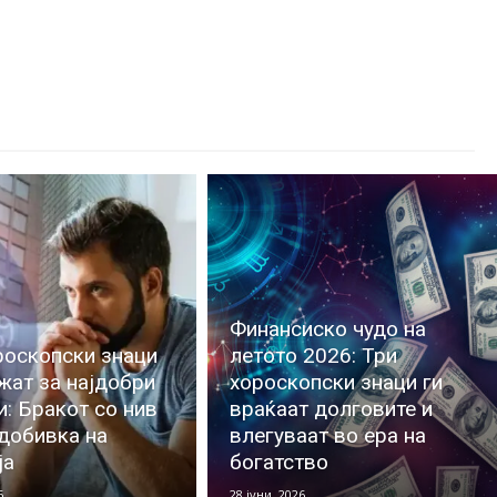
Финансиско чудо на
роскопски знаци
летото 2026: Три
жат за најдобри
хороскопски знаци ги
и: Бракот со нив
враќаат долговите и
 добивка на
влегуваат во ера на
ја
богатство
6
28 јуни, 2026