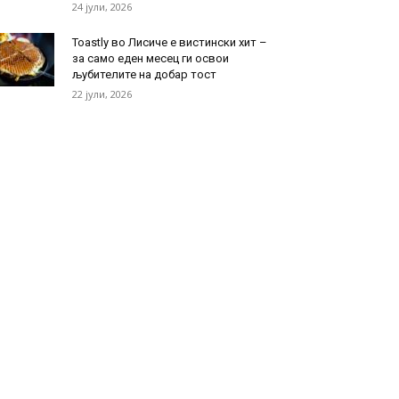
24 јули, 2026
Toastly во Лисиче е вистински хит –
за само еден месец ги освои
љубителите на добар тост
22 јули, 2026