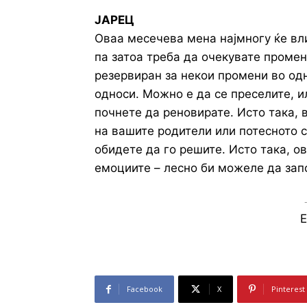
ЈАРЕЦ
Оваа месечева мена најмногу ќе вл
па затоа треба да очекувате промени
резервиран за некои промени во одн
односи. Можно е да се преселите, ил
почнете да реновирате. Исто така, 
на вашите родители или потесното с
обидете да го решите. Исто така, о
емоциите – лесно би можеле да зап
E
Facebook
X
Pinterest