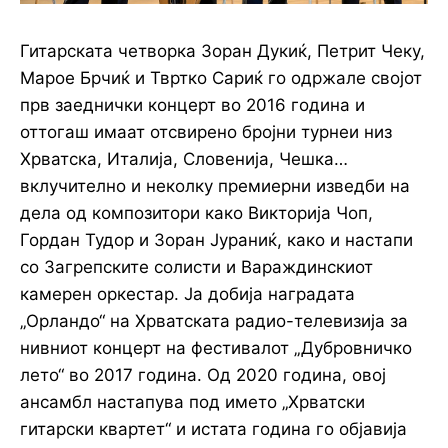
Гитарската четворка Зоран Дукиќ, Петрит Чеку,
Марое Брчиќ и Твртко Сариќ го одржале својот
прв заеднички концерт во 2016 година и
оттогаш имаат отсвирено бројни турнеи низ
Хрватска, Италија, Словенија, Чешка…
вклучително и неколку премиерни изведби на
дела од композитори како Викторија Чоп,
Гордан Тудор и Зоран Јураниќ, како и настапи
со Загрепските солисти и Вараждинскиот
камерен оркестар. Ја добија наградата
„Орландо“ на Хрватската радио-телевизија за
нивниот концерт на фестивалот „Дубровничко
лето“ во 2017 година. Од 2020 година, овој
ансамбл настапува под името „Хрватски
гитарски квартет“ и истата година го објавија