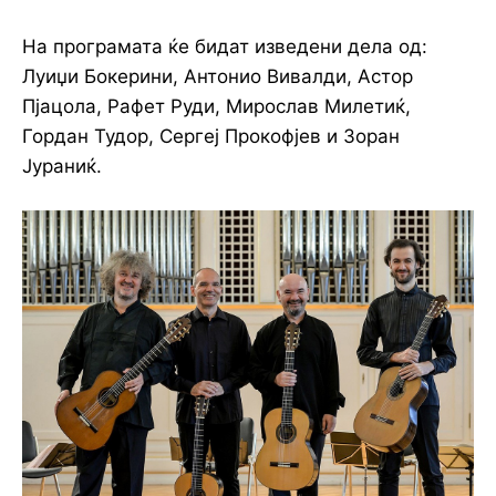
На програмата ќе бидат изведени дела од:
Луиџи Бокерини, Антонио Вивалди, Астор
Пјацола, Рафет Руди, Мирослав Милетиќ,
Гордан Тудор, Сергеј Прокофјев и Зоран
Јураниќ.