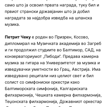
само што ја освоил првата награда, туку бил и
првиот странски државјанин што ја добил
наградата за најдобра изведба на шпанска
музика.
Петрит Чеку
е роден во Призрен, Косово,
дипломирал на Музичката академија во Загреб
и ги продолжил студиите во Балтимор, САД, на
конзерваториумот „Пибоди“. Предава камерна
музика за гитара на Универзитетот за музика и
изведувачки уметности во Грац, Австрија. Има
изведувано рецитали низ целиот свет и бил
солист со симфониски оркестри како
Балтиморската симфонија, Калгариската
филхармонија, Чешката камерна филхармонија,
Теџонската филхармонија, Државниот оркестар