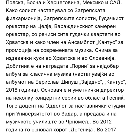
Полска, Босна и Херцеговина, Мексико и САД.
Како солист настапувал со Загрепската
филхармонија, Загрепските солисти, Гудачкиот
оркестар на Целје, Вараждинскиот камерен
оркестар, со речиси сите гудачки квартети во
Хрватска и како член на Ансамблот „Кантус“ за
промоција на современата музика. Снима за
издавачки куќи во Хрватска и во Словенија.
Добитник е на наградата „Порин“ за најдобар
албум за класична музика (настапувајќи во
албумот на Берислав Шипуш „Заједно“, „Кантус“,
2018 година). Основач е и уметнички директор
на неколку концертни серии во областа Госпиќ.
Тој е доцент на Одделот за наставнички студии
при Универзитетот во Задар, а предава и на
музичкото училиште во Чрномељ. Во 2012
година го основал хорот „Дегенија“. Во 2017