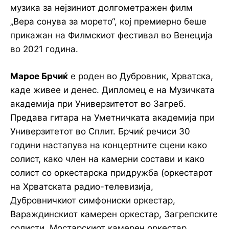
музика за нејзиниот долгометражен филм
„Вера сонува за морето“, кој премиерно беше
прикажан на Филмскиот фестивал во Венеција
во 2021 година.
Марое Брчиќ
е роден во Дубровник, Хрватска,
каде живее и денес. Дипломец е на Музичката
академија при Универзитетот во Загреб.
Предава гитара на Уметничката академија при
Универзитетот во Сплит. Брчиќ речиси 30
години настапува на концертните сцени како
солист, како член на камерни состави и како
солист со оркестарска придружба (оркестарот
на Хрватската радио-телевизија,
Дубровничкиот симфониски оркестар,
Вараждинскиот камерен оркестар, Загрепските
солисти, Мостарскиот камерен оркестар,