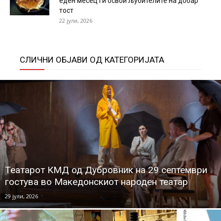
еден месец ги освои љубителите на добар
тост
22 јули, 2026
СЛИЧНИ ОБЈАВИ ОД КАТЕГОРИЈАТА
Театарот КМД од Дубровник на 29 септември
гостува во Македонскиот народен театар
29 јули, 2026