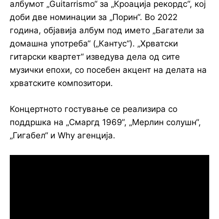
албумот „Guitarrismo“ за „Кроација рекордс“, кој
доби две номинации за „Порин“. Во 2022
година, објавија албум под името „Багатели за
домашна употреба“ („Кантус“). „Хрватски
гитарски квартет“ изведува дела од сите
музички епохи, со посебен акцент на делата на
хрватските композитори.
Концертното гостување се реализира со
поддршка на „Смаргд 1969“, „Мерлин солушн“,
„Гигабел“ и Why агенција.