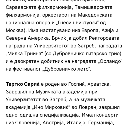
Сараевската филхармонија, Темишварската
филхармонија, оркестарот на Македонската
национална опера и „Гнесин виртуози“ од
Москва). Има настапувано низ Европа, Азија и
Северна Америка. Брчиќ ја добил Ректоровата
награда на Универзитетот во Загреб, наградата
„Милка Трнина“ (со Дубровничко гитарско трио)
и е двократен добитник на наградата „Орландо“
на фестивалот „Дубровничко лето“.
Твртко Сариќ
е роден во Госпиќ, Хрватска.
Завршил на Музичката академија при
Универзитетот во Загреб, а на музичката
академија „Ино Мирковиќ“ во Ловран, завршил
едногодишна специјализација. Имал концерти
низ Словенија, Австрија, Италија, Германија,