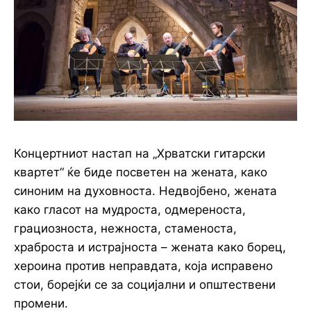
Концертниот настап на „Хрватски гитарски
квартет“ ќе биде посветен на жената, како
синоним на духовноста. Недвојбено, жената
како гласот на мудроста, одмереноста,
грациозноста, нежноста, стаменоста,
храброста и истрајноста – жената како борец,
хероина против неправдата, која исправено
стои, борејќи се за социјални и општествени
промени.