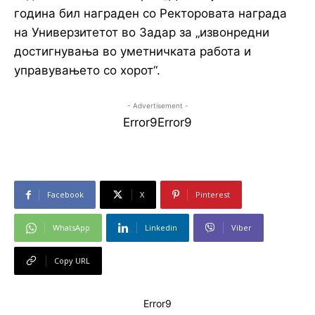
година бил награден со Ректоровата награда
на Универзитетот во Задар за „извонредни
достигнувања во уметничката работа и
управувањето со хорот“.
- Advertisement -
Error9
Error9
Facebook
X
Pinterest
WhatsApp
Linkedin
Viber
Copy URL
Error9