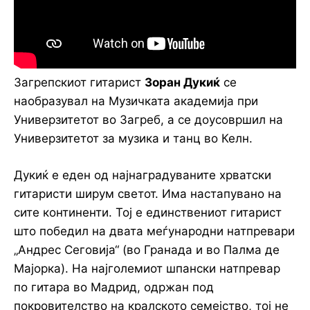
Загрепскиот гитарист
Зоран Дукиќ
се
наобразувал на Музичката академија при
Универзитетот во Загреб, а се доусовршил на
Универзитетот за музика и танц во Келн.
Дукиќ е еден од најнаградуваните хрватски
гитаристи ширум светот. Има настапувано на
сите континенти. Тој е единствениот гитарист
што победил на двата меѓународни натпревари
„Андрес Сеговија“ (во Гранада и во Палма де
Мајорка). На најголемиот шпански натпревар
по гитара во Мадрид, одржан под
покровителство на кралското семејство, тој не