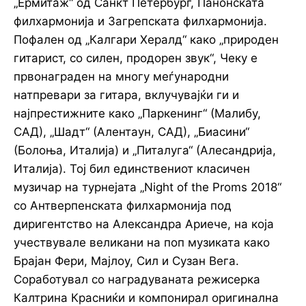
„Ермитаж“ од Санкт Петербург, Панонската
филхармонија и Загрепската филхармонија.
Пофален од „Калгари Хералд“ како „природен
гитарист, со силен, продорен звук“, Чеку е
првонаграден на многу меѓународни
натпревари за гитара, вклучувајќи ги и
најпрестижните како „Паркенинг“ (Малибу,
САД), „Шадт“ (Алентаун, САД), „Биасини“
(Болоња, Италија) и „Питалуга“ (Алесандрија,
Италија). Тој бил единствениот класичен
музичар на турнејата „Night of the Proms 2018“
со Антверпенската филхармонија под
диригентство на Александра Ариече, на која
учествувале великани на поп музиката како
Брајан Фери, Мајлоу, Сил и Сузан Вега.
Соработувал со наградуваната режисерка
Калтрина Красниќи и компонирал оригинална