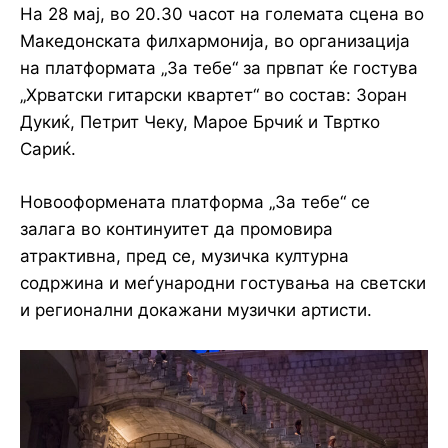
На 28 мај, во 20.30 часот на големата сцена во
Македонската филхармонија, во организација
на платформата „За тебе“ за првпат ќе гостува
„Хрватски гитарски квартет“ во состав: Зоран
Дукиќ, Петрит Чеку, Марое Брчиќ и Твртко
Сариќ.
Новооформената платформа „За тебе“ се
залага во континуитет да промовира
атрактивна, пред се, музичка културна
содржина и меѓународни гостувања на светски
и регионални докажани музички артисти.