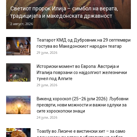
Светиот пророк Илија – симбол на верата,
традицијата и македонската државност
2 август, 2026
Театарот КМД од Дубровник на 29 септември
гостува во Македонскиот народен театар
29 јули, 2026
Историски момент во Европа: Австрија и
Италија поврзани со најдолгиот железнички
тунел под Алпите
29 јули, 2026
Викенд хороскоп (25–26 јули 2026): Љубовни
пресврти, нови можности и важни одлуки за
сите хороскопски знаци
24 јули, 2026
Toastly во Лисиче е вистински хит – за само