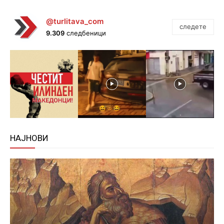
@turlitava_com
следете
9.309
следбеници
НАЈНОВИ