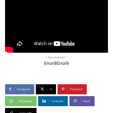
- Advertisement -
Error9
Error9
Facebook
X
Pinterest
WhatsApp
Linkedin
Viber
Copy URL