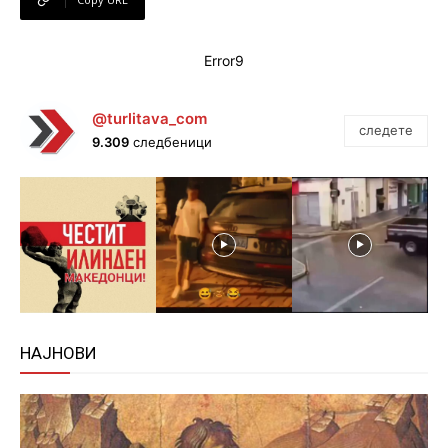
Error9
@turlitava_com
следете
9.309
следбеници
НАЈНОВИ