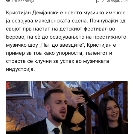
150
прегледи
21 јануари, 2025
Кристијан Демјански е новото музичко име кое
ја освојува македонската сцена. Почнувајќи од
својот прв настап на детскиот фестивал во
Берово, па сè до освојувањето на престижното
музичко шоу „Пат до ѕвездите“, Кристијан е
пример за тоа како упорноста, талентот и
страста се клучни за успех во музичката
индустрија.