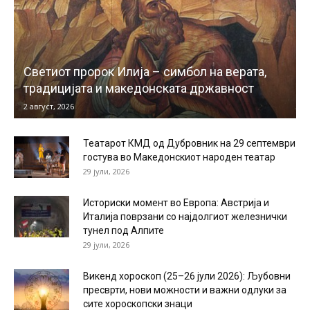
Светиот пророк Илија – симбол на верата,
традицијата и македонската државност
2 август, 2026
Театарот КМД од Дубровник на 29 септември
гостува во Македонскиот народен театар
29 јули, 2026
Историски момент во Европа: Австрија и
Италија поврзани со најдолгиот железнички
тунел под Алпите
29 јули, 2026
Викенд хороскоп (25–26 јули 2026): Љубовни
пресврти, нови можности и важни одлуки за
сите хороскопски знаци