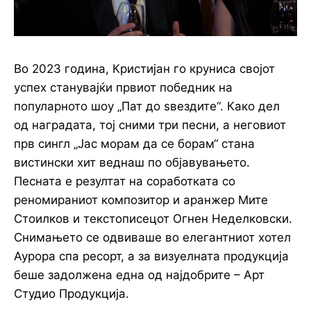
Во 2023 година, Кристијан го круниса својот
успех станувајќи првиот победник на
популарното шоу „Пат до ѕвездите“. Како дел
од наградата, тој сними три песни, а неговиот
прв сингл „Јас морам да се борам“ стана
вистински хит веднаш по објавувањето.
Песната е резултат на соработката со
реномираниот композитор и аранжер Мите
Стоилков и текстописецот Огнен Неделковски.
Снимањето се одвиваше во елегантниот хотел
Аурора спа ресорт, а за визуелната продукција
беше задолжена една од најдобрите – Арт
Студио Продукција.