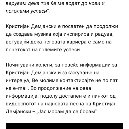
верувам дека тие ќе ме водат до нови и
поголеми успеси“
.
Кристијан Демјански е посветен да продолжи
да создава музика која инспирира и радува,
ветувајќи дека неговата кариера е само на
почетокот на големите успеси.
Почитувани колеги, за повеќе информации за
Кристијан Демјански и закажување на
интервјуа, Ве молиме контактирајте не по пат
на e-mail. Во продолжение на оваа
информација, подолу достапен е и линкот од
видеоспотот на најновата песна на Кристијан
Демјански – „Јас морам да се борам“: