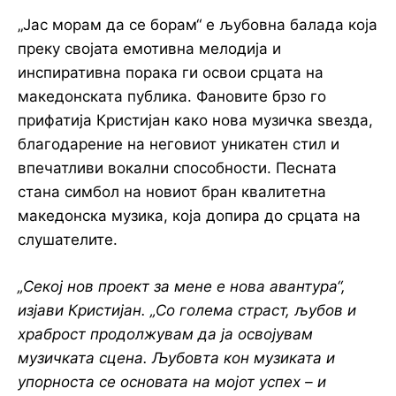
„Јас морам да се борам“ е љубовна балада која
преку својата емотивна мелодија и
инспиративна порака ги освои срцата на
македонската публика. Фановите брзо го
прифатија Кристијан како нова музичка ѕвезда,
благодарение на неговиот уникатен стил и
впечатливи вокални способности. Песната
стана симбол на новиот бран квалитетна
македонска музика, која допира до срцата на
слушателите.
„Секој нов проект за мене е нова авантура“,
изјави Кристијан. „Со голема страст, љубов и
храброст продолжувам да ја освојувам
музичката сцена. Љубовта кон музиката и
упорноста се основата на мојот успех – и