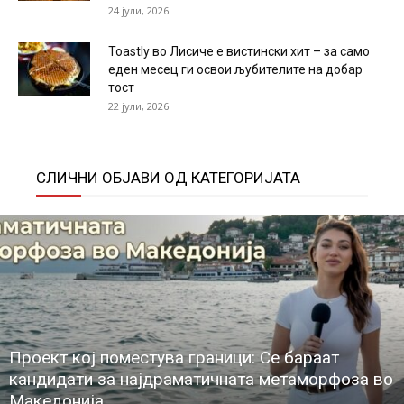
24 јули, 2026
Toastly во Лисиче е вистински хит – за само
еден месец ги освои љубителите на добар
тост
22 јули, 2026
СЛИЧНИ ОБЈАВИ ОД КАТЕГОРИЈАТА
Проект кој поместува граници: Се бараат
кандидати за најдраматичната метаморфоза во
Македонија