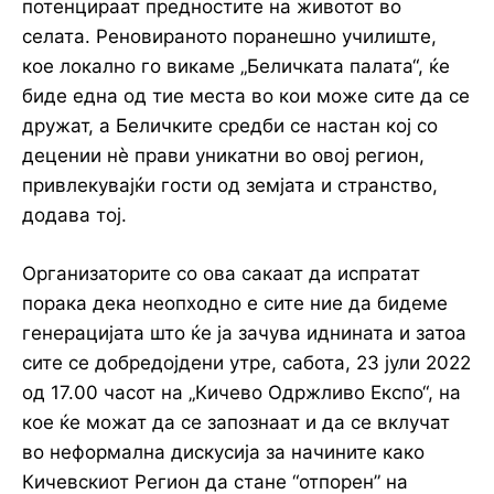
потенцираат предностите на животот во
селата. Реновираното поранешно училиште,
кое локално го викаме „Беличката палата“, ќе
биде една од тие места во кои може сите да се
дружат, а Беличките средби се настан кој со
децении нѐ прави уникатни во овој регион,
привлекувајќи гости од земјата и странство,
додава тој.
Организаторите со ова сакаат да испратат
порака дека неопходно е сите ние да бидеме
генерацијата што ќе ја зачува иднината и затоа
сите се добредојдени утре, сабота, 23 јули 2022
од 17.00 часот на „Кичево Одржливо Експо“, на
кое ќе можат да се запознаат и да се вклучат
во неформална дискусија за начините како
Кичевскиот Регион да стане “отпорен” на