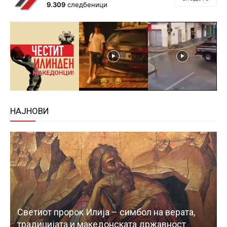
9.309
следбеници
НАЈНОВИ
Светиот пророк Илија – симбол на верата,
традицијата и македонската државност