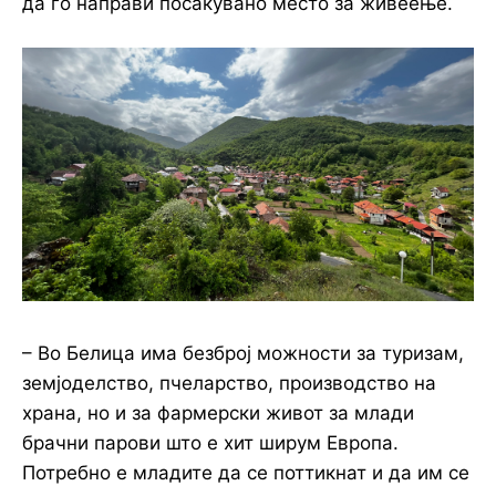
да го направи посакувано место за живеење.
– Во Белица има безброј можности за туризам,
земјоделство, пчеларство, производство на
храна, но и за фармерски живот за млади
брачни парови што е хит ширум Европа.
Потребно е младите да се поттикнат и да им се