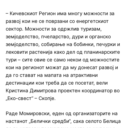
– Кичевскиот Регион има многу можности за
развој кои не се поврзани со енергетскиот
сектор. Можности за одржлив туризам,
земјоделство, пчеларство, дури и органско
земјоделство, собирање на бобинки, печурки и
лековити растенија како дел од планинарските
тури – сите овие се само некои од можностите
кои на регионот можат да му донесат развој и
да го стават на мапата на атрактивни
дестинации кои треба да се посетат, вели
Кристина Димитрова проектен координатор во
„Еко-свест“ – Скопје.
Раде Момировски, еден од организаторите на
настанот „Белички средби“, сака селото Белица