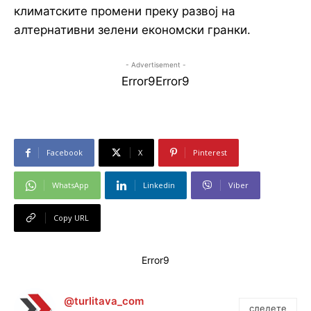
климатските промени преку развој на
алтернативни зелени економски гранки.
- Advertisement -
Error9
Error9
Facebook
X
Pinterest
WhatsApp
Linkedin
Viber
Copy URL
Error9
@turlitava_com
следете