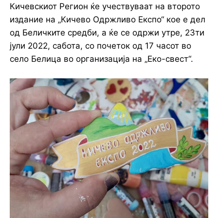
Кичевскиот Регион ќе учествуваат на второто
издание на „Кичево Одржливо Експо“ кое е дел
од Беличките средби, а ќе се одржи утре, 23ти
јули 2022, сабота, со почеток од 17 часот во
село Белица во организација на „Еко-свест“.