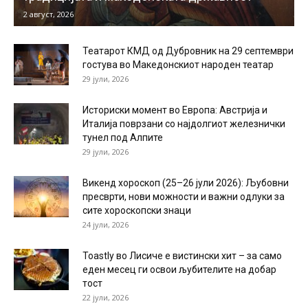
2 август, 2026
Театарот КМД од Дубровник на 29 септември
гостува во Македонскиот народен театар
29 јули, 2026
Историски момент во Европа: Австрија и
Италија поврзани со најдолгиот железнички
тунел под Алпите
29 јули, 2026
Викенд хороскоп (25–26 јули 2026): Љубовни
пресврти, нови можности и важни одлуки за
сите хороскопски знаци
24 јули, 2026
Toastly во Лисиче е вистински хит – за само
еден месец ги освои љубителите на добар
тост
22 јули, 2026