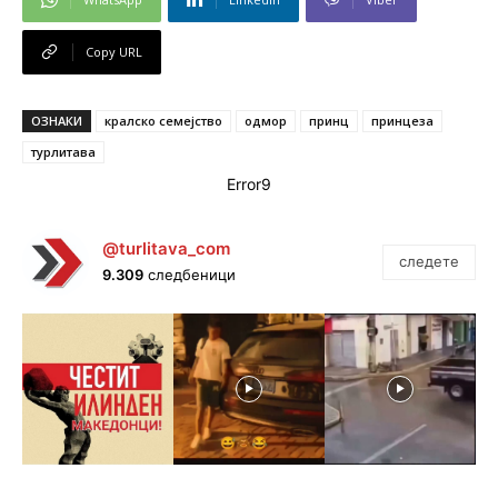
Copy URL
ОЗНАКИ
кралско семејство
одмор
принц
принцеза
турлитава
Error9
@turlitava_com
следете
9.309
следбеници