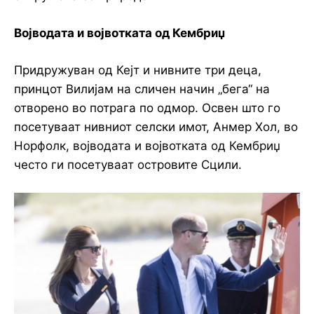
Војводата и војвотката од Кембриџ
Придружуван од Кејт и нивните три деца,
принцот Вилијам на сличен начин „бега“ на
отворено во потрага по одмор. Освен што го
посетуваат нивниот селски имот, Анмер Хол, во
Норфолк, војводата и војвотката од Кембриџ
често ги посетуваат островите Сцили.