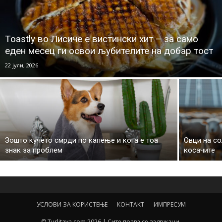
Toastly во Лисиче е вистински хит – за само
еден месец ги освои љубителите на добар тост
22 јули, 2026
Зошто кучето смрди по капење и кога е тоа
Овци на со
знак за проблем
косачите
УСЛОВИ ЗА КОРИСТЕЊЕ
КОНТАКТ
ИМПРЕСУМ
© Turlitava.com 2026 | Сите права се задржани.