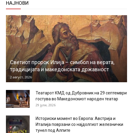
НАЈНОВИ
Светиот пророк Илија – симбол на верата,
традицијата и македонската државност
2 август, 2026
Театарот КМД од Дубровник на 29 септември
гостува во Македонскиот народен театар
29 јули, 2026
Историски момент во Европа: Австрија и
Италија поврзани со најдолгиот железнички
тунел под Алпите