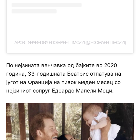
A POST SHARED BY EDO MAPELLI MOZZI (@EDOMAPELLIMOZZI)
По нејзината венчавка од бајките во 2020
година, 33-годишната Беатрис отпатува на
југот на Франција на тивок меден месец со
нејзиниот сопруг Едоардо Мапели Моци.