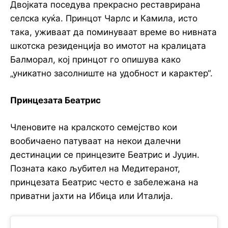
Двојката поседува прекрасно реставрирана
селска куќа. Принцот Чарлс и Камила, исто
така, уживаат да поминуваат време во нивната
шкотска резиденција во имотот на кралицата
Балморал, кој принцот го опишува како
„уникатно засолниште на удобност и карактер“.
Принцезата Беатрис
Членовите на кралското семејство кои
вообичаено патуваат на некои далечни
дестинации се принцезите Беатрис и Јуџин.
Позната како љубител на Медитеранот,
принцезата Беатрис често е забележана на
приватни јахти на Ибица или Италија.