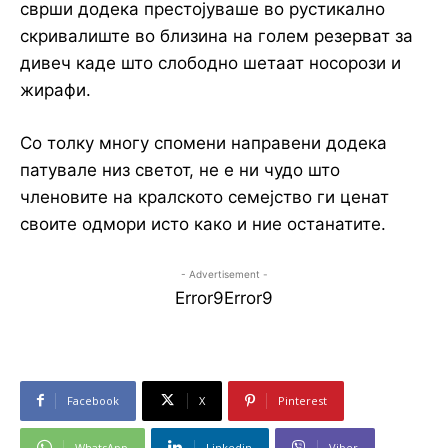
сврши додека престојуваше во рустикално
скривалиште во близина на голем резерват за
дивеч каде што слободно шетаат носорози и
жирафи.
Со толку многу спомени направени додека
патувале низ светот, не е ни чудо што
членовите на кралското семејство ги ценат
своите одмори исто како и ние останатите.
- Advertisement -
Error9
Error9
Facebook
X
Pinterest
WhatsApp
Linkedin
Viber