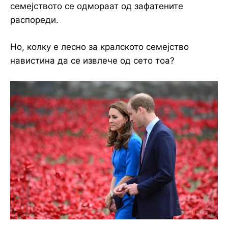
семејството се одмораат од зафатените
распореди.
Но, колку е лесно за кралското семејство
навистина да се извлече од сето тоа?