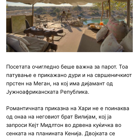
Посетата очигледно беше важна за парот. Тоа
патување е прикажано дури и на свршеничкиот
прстен на Меган, на кој има дијамант од
Јужноафриканската Република.
Романтичната приказна на Хари не е поинаква
од онаа на неговиот брат Вилијам, кој ја
запроси Кејт Мидлтон во дрвена куќичка во
сенката на планината Кенија. Двојката се