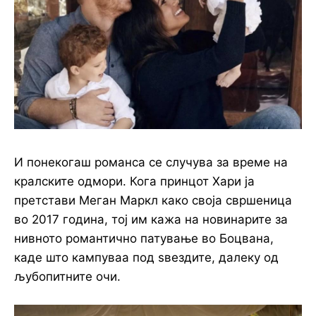
И понекогаш романса се случува за време на
кралските одмори. Кога принцот Хари ја
претстави Меган Маркл како своја свршеница
во 2017 година, тој им кажа на новинарите за
нивното романтично патување во Боцвана,
каде што кампуваа под ѕвездите, далеку од
љубопитните очи.