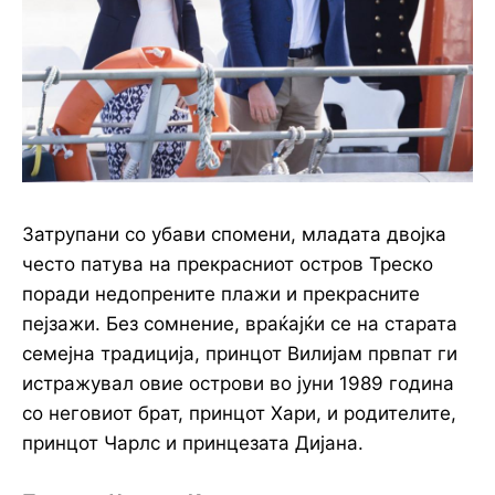
Затрупани со убави спомени, младата двојка
често патува на прекрасниот остров Треско
поради недопрените плажи и прекрасните
пејзажи. Без сомнение, враќајќи се на старата
семејна традиција, принцот Вилијам првпат ги
истражувал овие острови во јуни 1989 година
со неговиот брат, принцот Хари, и родителите,
принцот Чарлс и принцезата Дијана.