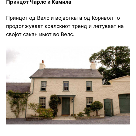
Принцот Чарлс и Камила
Принцот од Велс и војвотката од Корнвол го
продолжуваат кралскиот тренд и летуваат на
својот сакан имот во Велс.