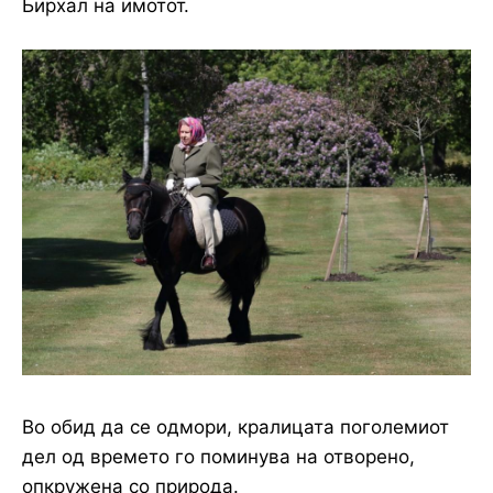
Бирхал на имотот.
Во обид да се одмори, кралицата поголемиот
дел од времето го поминува на отворено,
опкружена со природа.