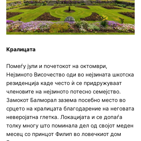
Кралицата
Помеѓу јули и почетокот на октомври,
Нејзиното Височество оди во нејзината шкотска
резиденција каде често ѝ се придружуваат
членовите на нејзиното потесно семејство.
Замокот Балморал зазема посебно место во
срцето на кралицата благодарение на неговата
неверојатна глетка. Локацијата и се допаѓа
толку многу што поминала дел од својот меден
месец со принцот Филип во ловечкиот дом