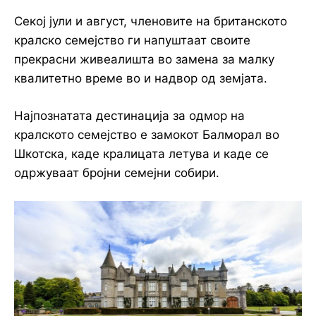
Секој јули и август, членовите на британското
кралско семејство ги напуштаат своите
прекрасни живеалишта во замена за малку
квалитетно време во и надвор од земјата.
Најпознатата дестинација за одмор на
кралското семејство е замокот Балморал во
Шкотска, каде кралицата летува и каде се
одржуваат бројни семејни собири.