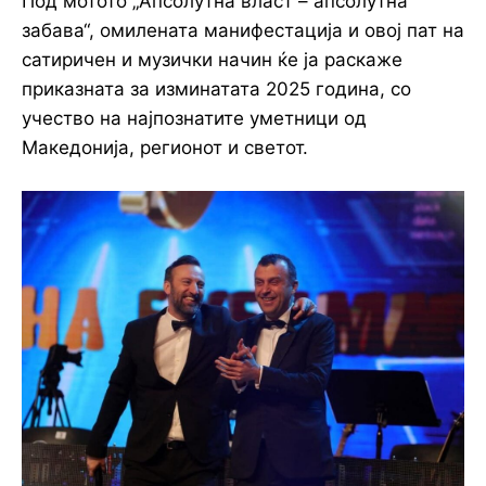
Под мотото „Апсолутна власт – апсолутна
забава“, омилената манифестација и овој пат на
сатиричен и музички начин ќе ја раскаже
приказната за изминатата 2025 година, со
учество на најпознатите уметници од
Македонија, регионот и светот.