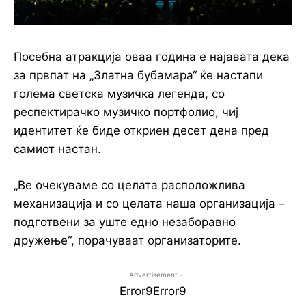
Посебна атракција оваа година е најавата дека
за првпат на „Златна бубамара“ ќе настапи
голема светска музичка легенда, со
респектирачко музичко портфолио, чиј
идентитет ќе биде откриен десет дена пред
самиот настан.
„Ве очекуваме со целата расположлива
механизација и со целата наша организација –
подготвени за уште едно незаборавно
дружење“, порачуваат организаторите.
- Advertisement -
Error9
Error9