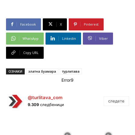
Facebook
X
Pinterest
WhatsApp
Linkedin
Viber
Copy URL
ОЗНАКИ
златна буамара
турлитава
Error9
@turlitava_com
следете
9.309
следбеници