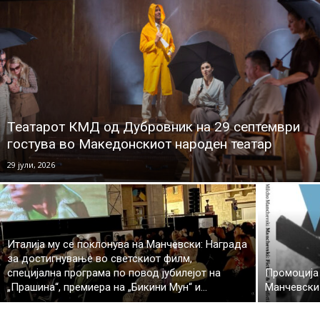
Театарот КМД од Дубровник на 29 септември
гостува во Македонскиот народен театар
29 јули, 2026
Италија му се поклонува на Манчевски: Награда
за достигнување во светскиот филм,
специјална програма по повод јубилејот на
Промоција
„Прашина“, премиера на „Бикини Мун“ и...
Манчевски 