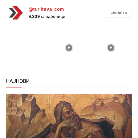
@turlitava_com
следете
9.309
следбеници
НАЈНОВИ