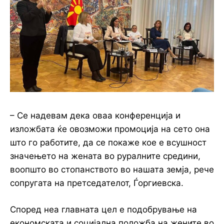
– Се надевам дека оваа конференција и
изложбата ќе овозможи промоција на сето она
што го работите, да се покаже кое е всушност
значењето на жената во руралните средини,
воопшто во стопанството во нашата земја, рече
сопругата на претседателот, Ѓоргиевска.
Според неа главната цел е подобрување на
економската и социјална положба на жените во