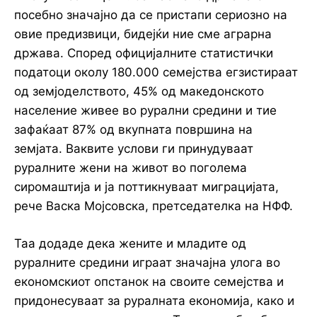
посебно значајно да се пристапи сериозно на
овие предизвици, бидејќи ние сме аграрна
држава. Според официјалните статистички
податоци околу 180.000 семејства егзистираат
од земјоделството, 45% од македонското
население живее во рурални средини и тие
зафаќаат 87% од вкупната површина на
земјата. Ваквите услови ги принудуваат
руралните жени на живот во поголема
сиромаштија и ја поттикнуваат миграцијата,
рече Васка Мојсовска, претседателка на НФФ.
Таа додаде дека жените и младите од
руралните средини играат значајна улога во
економскиот опстанок на своите семејства и
придонесуваат за руралната економија, како и