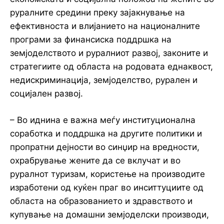
руралните средини преку зајакнување на
ефективноста и влијанието на националните
програми за финансиска поддршка на
земјоделството и руралниот развој, законите и
стратегиите од областа на родовата еднаквост,
недискриминација, земјоделство, рурален и
социјален развој.
– Во иднина е важна меѓу институционална
соработка и поддршка на другите политики и
пропратни дејности во синџир на вредности,
охрабрување жените да се вклучат и во
руралнот туризам, користење на производите
изработени од куќен праг во инситтуциите од
областа на образованието и здравството и
купување на домашни земјоделски производи,