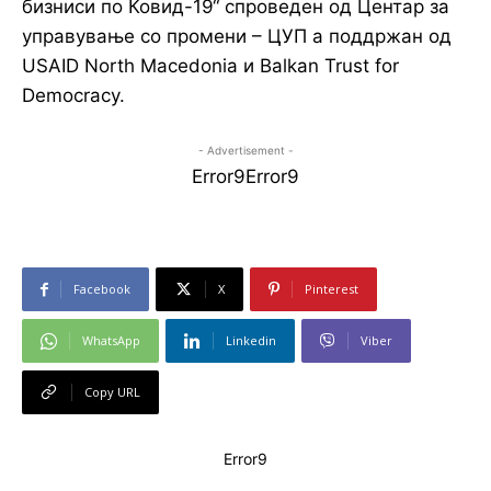
бизниси по Ковид-19“ спроведен од Центар за
управување со промени – ЦУП а поддржан од
USAID North Macedonia и Balkan Trust for
Democracy.
- Advertisement -
Error9
Error9
Facebook
X
Pinterest
WhatsApp
Linkedin
Viber
Copy URL
Error9