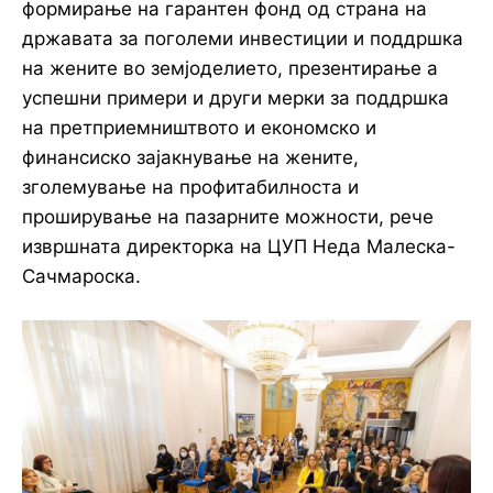
формирање на гарантен фонд од страна на
државата за поголеми инвестиции и поддршка
на жените во земјоделието, презентирање а
успешни примери и други мерки за поддршка
на претприемништвото и економско и
финансиско зајакнување на жените,
зголемување на профитабилноста и
проширување на пазарните можности, рече
извршната директорка на ЦУП Неда Малеска-
Сачмароска.