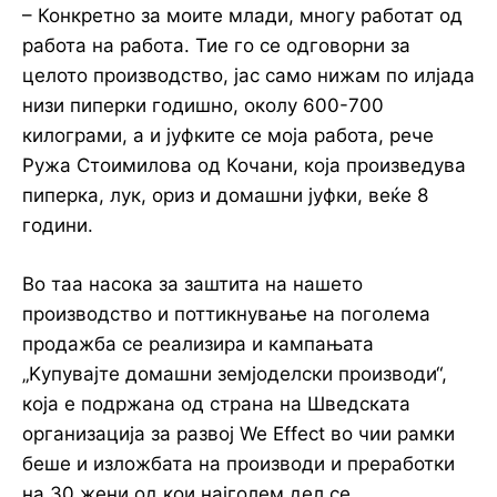
– Конкретно за моите млади, многу работат од
работа на работа. Тие го се одговорни за
целото производство, јас само нижам по илјада
низи пиперки годишно, околу 600-700
килограми, а и јуфките се моја работа, рече
Ружа Стоимилова од Кочани, која произведува
пиперка, лук, ориз и домашни јуфки, веќе 8
години.
Во таа насока за заштита на нашето
производство и поттикнување на поголема
продажба се реализира и кампањата
„Kупувајте домашни земјоделски производи“,
која е подржана од страна на Шведската
организација за развој We Effect во чии рамки
беше и изложбата на производи и преработки
на 30 жени од кои најголем дел се