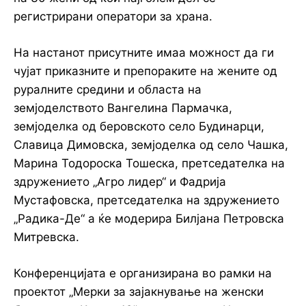
регистрирани оператори за храна.
На настанот присутните имаа можност да ги
чујат приказните и препораките на жените од
руралните средини и областа на
земјоделството Вангелина Пармачка,
земјоделка од беровското село Будинарци,
Славица Димовска, земјоделка од село Чашка,
Марина Тодороска Тошеска, претседателка на
здружението „Агро лидер“ и Фадрија
Мустафовска, претседателка на здружението
„Радика-Де“ а ќе модерира Билјана Петровска
Митревска.
Конференцијата е организирана во рамки на
проектот „Мерки за зајакнување на женски