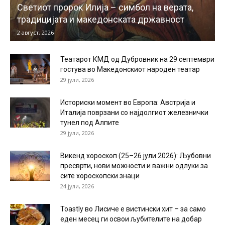
Светиот пророк Илија – симбол на верата,
традицијата и македонската државност
2 август, 2026
Театарот КМД од Дубровник на 29 септември
гостува во Македонскиот народен театар
29 јули, 2026
Историски момент во Европа: Австрија и
Италија поврзани со најдолгиот железнички
тунел под Алпите
29 јули, 2026
Викенд хороскоп (25–26 јули 2026): Љубовни
пресврти, нови можности и важни одлуки за
сите хороскопски знаци
24 јули, 2026
Toastly во Лисиче е вистински хит – за само
еден месец ги освои љубителите на добар