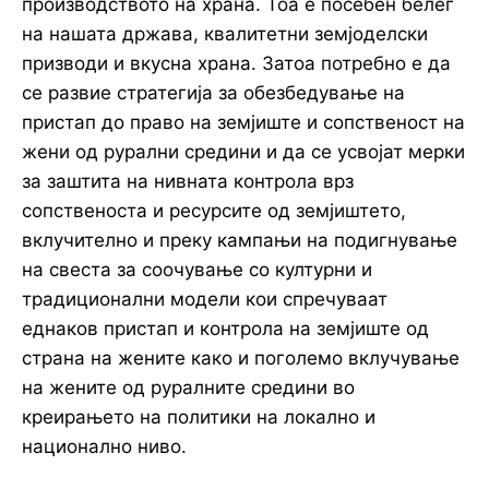
производството на храна. Тоа е посебен белег
на нашата држава, квалитетни земјоделски
призводи и вкусна храна. Затоа потребно е да
се развие стратегија за обезбедување на
пристап до право на земјиште и сопственост на
жени од рурални средини и да се усвојат мерки
за заштита на нивната контрола врз
сопственоста и ресурсите од земјиштето,
вклучително и преку кампањи на подигнување
на свеста за соочување со културни и
традиционални модели кои спречуваат
еднаков пристап и контрола на земјиште од
страна на жените како и поголемо вклучување
на жените од руралните средини во
креирањето на политики на локално и
национално ниво.