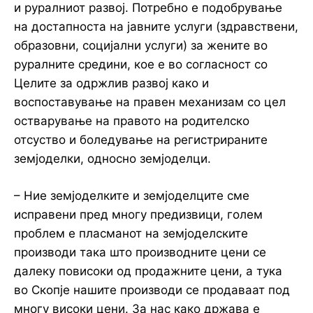
и руралниот развој. Потребно е подобрување
на достапноста на јавните услуги (здравствени,
образовни, социјални услуги) за жените во
руралните средини, кое е во согласност со
Целите за одржлив развој како и
воспоставување на правен механизам со цел
остварување на правото на родителско
отсуство и боледување на регистрираните
земјоделки, односно земјоделци.
– Ние земјоделките и земјоделците сме
исправени пред многу предизвици, голем
проблем е пласманот на земјоделските
производи така што производните цени се
далеку повисоки од продажните цени, а тука
во Скопје нашите производи се продаваат под
многу високи цени. За нас како држава е