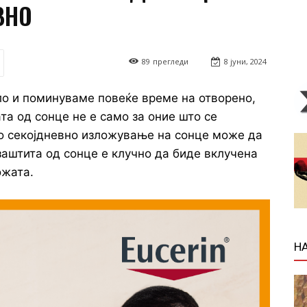
ВНО
89
прегледи
8 јуни, 2024
ло и поминуваме повеќе време на отворено,
а од сонце не е само за оние што се
но секојдневно изложување на сонце може да
 заштита од сонце е клучно да биде вклучена
ожата.
Н