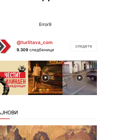
Error9
@turlitava_com
следете
9.309
следбеници
АЈНОВИ