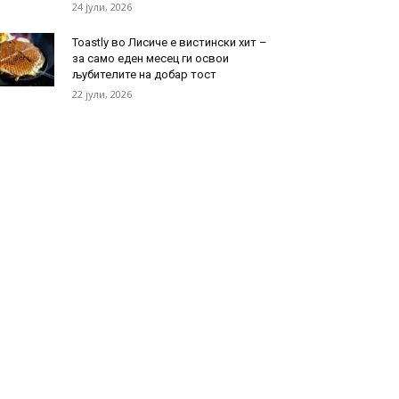
24 јули, 2026
Toastly во Лисиче е вистински хит –
за само еден месец ги освои
љубителите на добар тост
22 јули, 2026