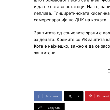
што производот лесно се впива. Фо
и да не остава остатоци. На тој нач
леплива. Глициретинската киселина,
саморепарација на ДНК на кожата.
Заштитата од сончевите зраци е важ
за децата. Кремите со УВ заштита ка
Кога е најжешко, важно е да се за
заштитени.
E
Facebook
X
Pinterest
Copy URL