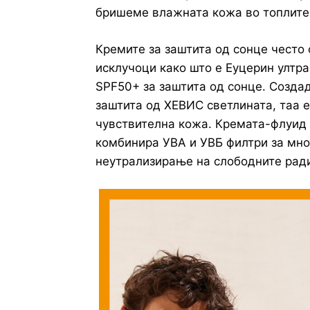
бришеме влажната кожа во топлите
Кремите за заштита од сонце често 
исклучоци како што е Еуцерин улт
SPF50+ за заштита од сонце. Создад
заштита од ХЕВИС светлината, таа е
чувствителна кожа. Кремата-флуид
комбинира УВА и УВБ филтри за мно
неутрализирање на слободните рад