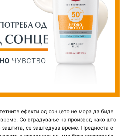
штетните ефекти од сонцето не мора да биде
време. Со вградување на производ како што
В заштита, се заштедува време. Предноста е