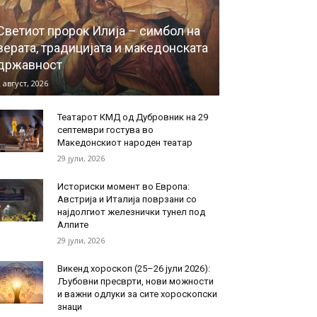
Светиот пророк Илија – симбол на
верата, традицијата и македонската
државност
 август, 2026
Театарот КМД од Дубровник на 29
септември гостува во
Македонскиот народен театар
29 јули, 2026
Историски момент во Европа:
Австрија и Италија поврзани со
најдолгиот железнички тунел под
Алпите
29 јули, 2026
Викенд хороскоп (25–26 јули 2026):
Љубовни пресврти, нови можности
и важни одлуки за сите хороскопски
знаци