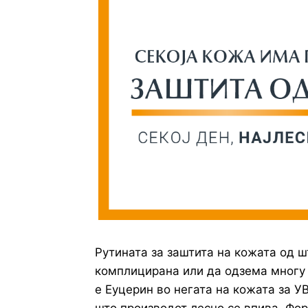
Рутината за заштита на кожата од 
комплицирана или да одзема многу 
е Еуцерин во негата на кожата за У