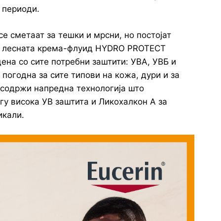
 периоди.
се сметаат за тешки и мрсни, но постојат
ра лесната крема-флуид HYDRO PROTECT
ена со сите потребни заштити: УВА, УВБ и
 погодна за сите типови на кожа, дури и за
 содржи напредна технологија што
гу висока УВ заштита и Ликохалкон А за
икали.