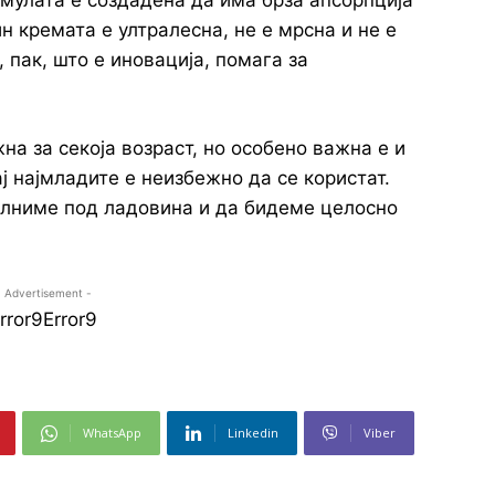
рмулата е создадена да има брза апсорпција
ин кремата е ултралесна, не е мрсна и не е
 пак, што е иновација, помага за
на за секоја возраст, но особено важна е и
ј најмладите е неизбежно да се користат.
солниме под ладовина и да бидеме целосно
- Advertisement -
rror9
Error9
WhatsApp
Linkedin
Viber