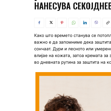
НАНЕСУВА СЕКОЈДНЕ
Како што времето станува се потоп
важно е да запомниме дека заштитат
сончаат. Дури и лесното или умере
влијае на кожата, затоа кремата за
во дневната рутина за заштита на к