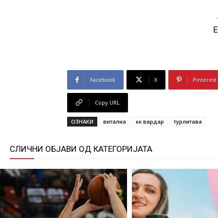
E
Facebook
X
Pinterest
Copy URL
ОЗНАКИ
виталиа
кк вардар
турлитава
СЛИЧНИ ОБЈАВИ ОД КАТЕГОРИЈАТА