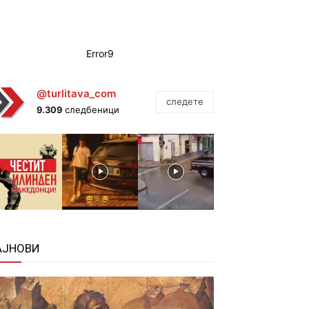
Error9
@turlitava_com
следете
9.309
следбеници
АЈНОВИ