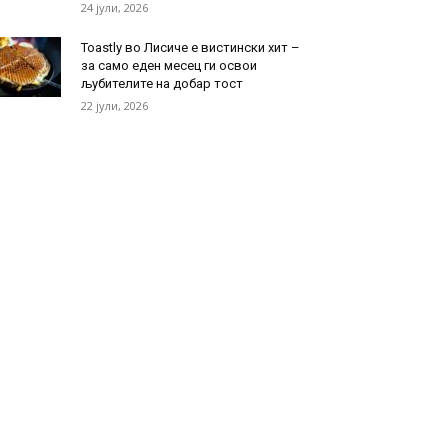
24 јули, 2026
Toastly во Лисиче е вистински хит –
за само еден месец ги освои
љубителите на добар тост
22 јули, 2026