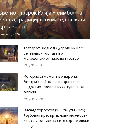
Светиот пророк Илија – симбол на
верата, традицијата и македонската
државност
 август, 2026
Театарот КМД од Дубровник на 29
септември гостува во
Македонскиот народен театар
29 јули, 2026
Историски момент во Европа:
Австрија и Италија поврзани со
најдолгиот железнички тунел под
Алпите
29 јули, 2026
Викенд хороскоп (25–26 јули 2026):
Љубовни пресврти, нови можности
и важни одлуки за сите хороскопски
знаци