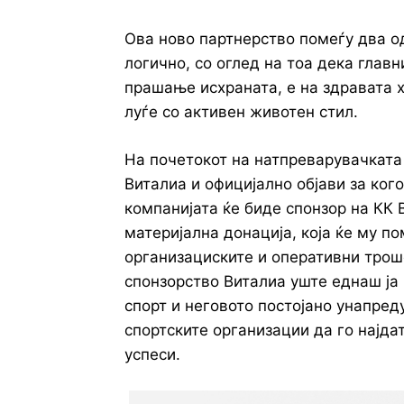
Ова ново партнерство помеѓу два о
логично, со оглед на тоа дека главн
прашање исхраната, е на здравата х
луѓе со активен животен стил.
На почетокот на натпреварувачката
Виталиа и официјално објави за ког
компанијата ќе биде спонзор на КК 
материјална донација, која ќе му п
организациските и оперативни трошо
спонзорство Виталиа уште еднаш ја
спорт и неговото постојано унапред
спортските организации да го најдат
успеси.