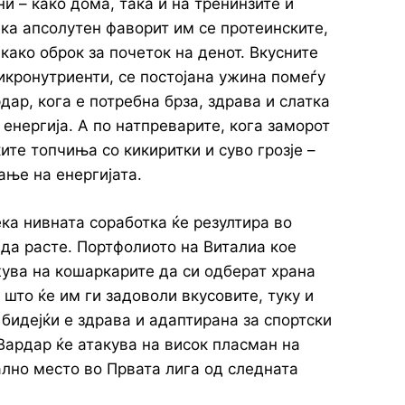
и – како дома, така и на тренинзите и
ка апсолутен фаворит им се протеинските,
како оброк за почеток на денот. Вкусните
икронутриенти, се постојана ужина помеѓу
ар, кога е потребна брза, здрава и слатка
 енергија. А по натпреварите, кога заморот
ите топчиња со кикиритки и суво грозје –
ање на енергијата.
ка нивната соработка ќе резултира во
да расте. Портфолиото на Виталиа кое
ува на кошаркарите да си одберат храна
 што ќе им ги задоволи вкусовите, туку и
бидејќи е здрава и адаптирана за спортски
 Вардар ќе атакува на висок пласман на
ално место во Првата лига од следната