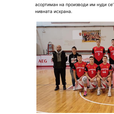
асортиман на производи им нуди се’
нивната исхрана.