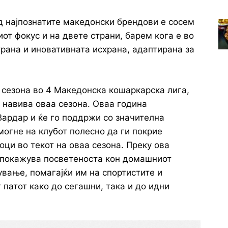
д најпознатите македонски брендови е сосем
иот фокус и на двете страни, барем кога е во
рана и иновативната исхрана, адаптирана за
 сезона во 4 Македонска кошаркарска лига,
о навива оваа сезона. Оваа година
Вардар и ќе го поддржи со значителна
омогне на клубот полесно да ги покрие
ци во текот на оваа сезона. Преку ова
 покажува посветеноста кон домашниот
ување, помагајќи им на спортистите и
 патот како до сегашни, така и до идни