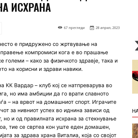
НА ИСХРАНА
67
прегледи
28 април, 2023
често е придружено со жртвување на
и правење компромиси кога е во прашање
е големи – како за физичкото здравје, така и
то на корисни и здрави навики.
на КК Вардар – клуб кој се натпреварува во
га, но има амбиции да го врати славното
ѓа – на врвот на домашниот спорт. Играчите
учот за нивниот успех во иднина зависи од
Н
, но и од правилната исхрана за стекнување
оа, тие се свртеа кон уште еден домашен,
ата за здрава храна Виталиа, која со својот