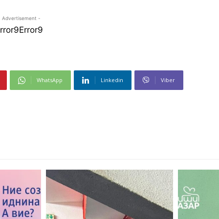
- Advertisement -
rror9
Error9
WhatsApp
Linkedin
Viber