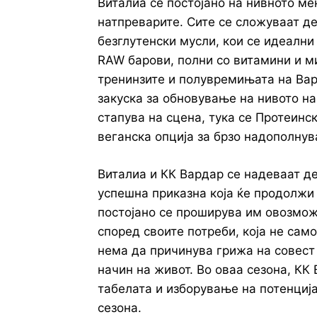
Виталиа се постојано на нивното мен
натпреварите. Сите се сложуваат де
безглутенски мусли, кои се идеални 
RAW барови, полни со витамини и м
тренинзите и полувремињата на Вард
закуска за обновување на нивото на
стапува на сцена, тука се Протеинск
веганска опција за брзо надополнув
Виталиа и КК Вардар се надеваат де
успешна приказна која ќе продолжи 
постојано се проширува им овозмож
според своите потреби, која не само
нема да причинува грижа на совест 
начин на живот. Во оваа сезона, КК
табелата и изборување на потенциј
сезона.