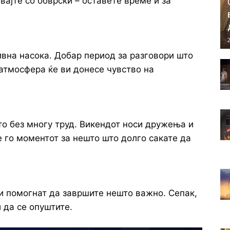
ајте со обврски – оставете време и за
2
ивна насока. Добар период за разговори што
тмосфера ќе ви донесе чувство на
то без многу труд. Викендот носи дружења и
 го моментот за нешто што долго сакате да
ви помогнат да завршите нешто важно. Сепак,
 да се опуштите.