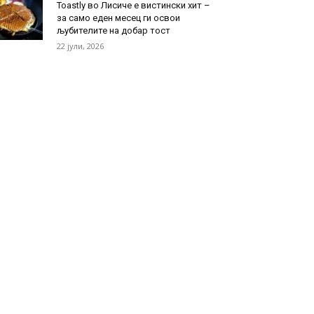
Toastly во Лисиче е вистински хит –
за само еден месец ги освои
љубителите на добар тост
22 јули, 2026