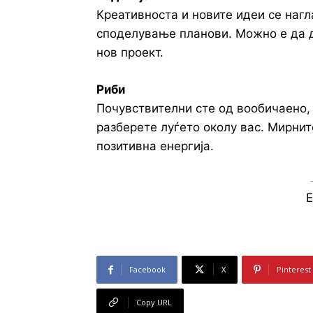
Креативноста и новите идеи се наг
споделување планови. Можно е да д
нов проект.
Риби
Почувствителни сте од вообичаено, 
разберете луѓето околу вас. Мирнит
позитивна енергија.
E
Facebook
X
Pinterest
Copy URL