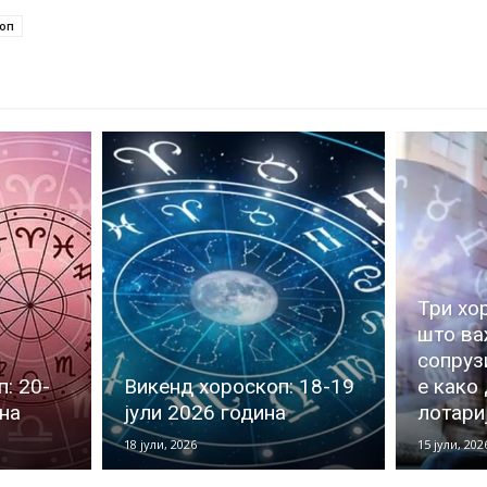
оп
Три хо
што ва
сопруз
: 20-
Викенд хороскоп: 18-19
е како
ина
јули 2026 година
лотари
18 јули, 2026
15 јули, 202