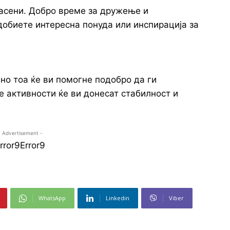
ласени. Добро време за дружење и
обиете интересна понуда или инспирација за
но тоа ќе ви помогне подобро да ги
е активности ќе ви донесат стабилност и
- Advertisement -
rror9
Error9
WhatsApp
Linkedin
Viber