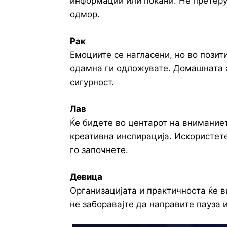
информации или покани. Не претерув
одмор.
Рак
Емоциите се нагласени, но во позит
одамна ги одложувате. Домашната а
сигурност.
Лав
Ќе бидете во центарот на внимание
креативна инспирација. Искористете
го започнете.
Девица
Организацијата и практичноста ќе 
не заборавајте да направите пауза и