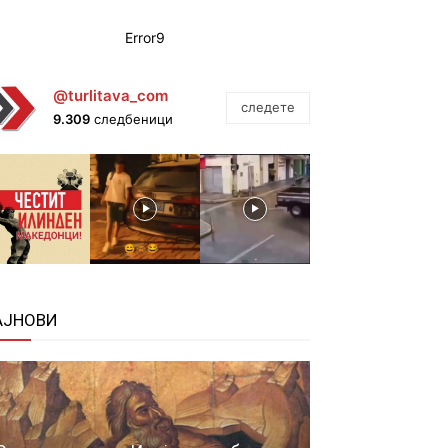
Error9
@turlitava_com
следете
9.309
следбеници
АЈНОВИ