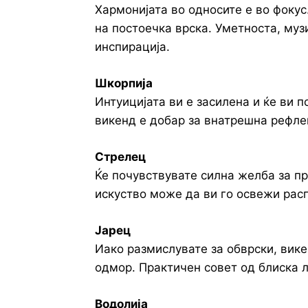
Хармонијата во односите е во фоку
на постоечка врска. Уметноста, муз
инспирација.
Шкорпија
Интуицијата ви е засилена и ќе ви 
викенд е добар за внатрешна рефле
Стрелец
Ќе почувствувате силна желба за п
искуство може да ви го освежи рас
Јарец
Иако размислувате за обврски, вике
одмор. Практичен совет од блиска л
Водолија