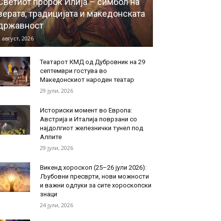
Светиот пророк Илија – симбол на
верата, традицијата и македонската
државност
 август, 2026
Театарот КМД од Дубровник на 29
септември гостува во
Македонскиот народен театар
29 јули, 2026
Историски момент во Европа:
Австрија и Италија поврзани со
најдолгиот железнички тунел под
Алпите
29 јули, 2026
Викенд хороскоп (25–26 јули 2026):
Љубовни пресврти, нови можности
и важни одлуки за сите хороскопски
знаци
24 јули, 2026