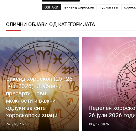
ОЗНАКИ
викенд хороскоп
турлитава
хороск
СЛИЧНИ ОБЈАВИ ОД КАТЕГОРИЈАТА
Викенд хороскоп (25–26
јули 2026): Љубовни
пресврти, нови
можности и важни
одлуки за сите
Неделен хороскоп
хороскопски знаци
26 јули 2026 год
24 јули, 2026
19 јули, 2026