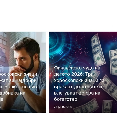
Финансиско чудо на
роскопски знаци
летото 2026: Три
жат за најдобри
хороскопски знаци ги
и: Бракот со нив
враќаат долговите и
 добивка на
влегуваат во ера на
ја
богатство
6
28 јуни, 2026