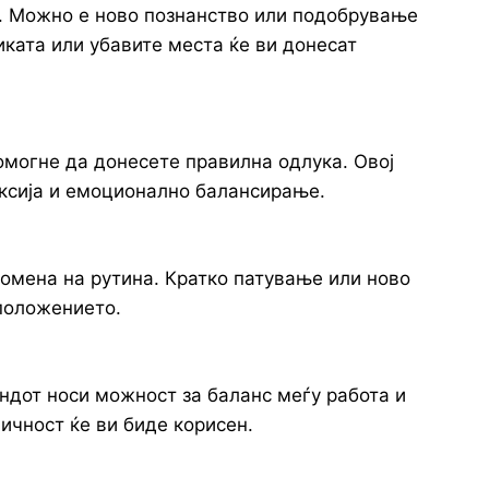
с. Можно е ново познанство или подобрување
иката или убавите места ќе ви донесат
помогне да донесете правилна одлука. Овој
ксија и емоционално балансирање.
ромена на рутина. Кратко патување или ново
положението.
ндот носи можност за баланс меѓу работа и
ичност ќе ви биде корисен.