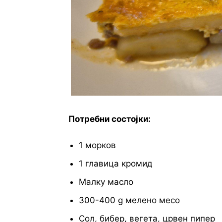
Потребни состојки:
1 морков
1 главица кромид
Малку масло
300-400 g мелено месо
Сол, бибер, вегета, црвен пипер