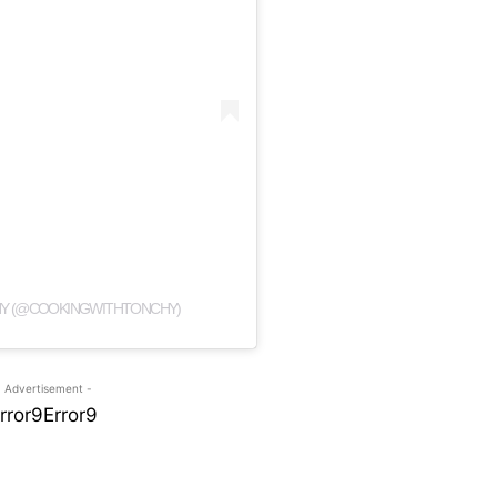
HY (@COOKINGWITHTONCHY)
- Advertisement -
rror9
Error9