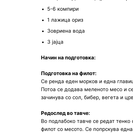
5-6 компири
1 лажица ориз
Зовриена вода
3 јајца
Начин на подготовка:
Подготовка на филот:
Се ренда еден морков и една главиц
Потоа се додава меленото месо и се
зачинува со сол, бибер, вегета и цр
Редослед во тавче:
Во подлабоко тавче се редат тенко 
филот со месото. Се попрскува едн