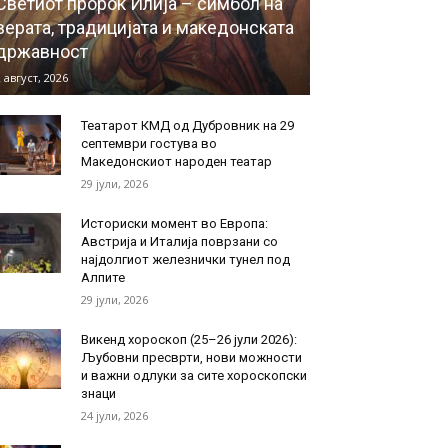
Светиот пророк Илија – симбол на
верата, традицијата и македонската
државност
 август, 2026
Театарот КМД од Дубровник на 29
септември гостува во
Македонскиот народен театар
29 јули, 2026
Историски момент во Европа:
Австрија и Италија поврзани со
најдолгиот железнички тунел под
Алпите
29 јули, 2026
Викенд хороскоп (25–26 јули 2026):
Љубовни пресврти, нови можности
и важни одлуки за сите хороскопски
знаци
24 јули, 2026