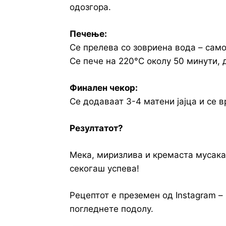
одозгора.
Печење:
Се прелева со зовриена вода – само
Се пече на 220°C околу 50 минути, 
Финален чекор:
Се додаваат 3-4 матени јајца и се в
Резултатот?
Мека, миризлива и кремаста мусака
секогаш успева!
Рецептот е преземен од Instagram –
погледнете подолу.