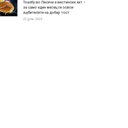
Toastly во Лисиче е вистински хит –
за само еден месец ги освои
љубителите на добар тост
22 јули, 2026