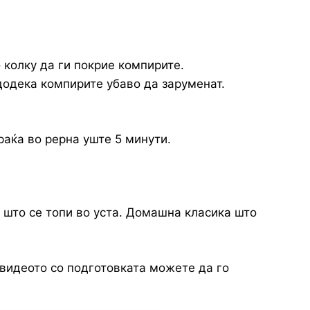
 колку да ги покрие компирите.
додека компирите убаво да заруменат.
раќа во рерна уште 5 минути.
 што се топи во уста. Домашна класика што
 видеото со подготовката можете да го