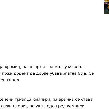
а кромид, па се пржат на малку масло.
 пржи додека да добие убава златна боја. Се
вен пипер.
сечени тркалца компири, па врз нив се става
а лажица ориз, па уште еден ред компири