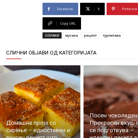
Facebook
X
Pinterest
Copy URL
ОЗНАКИ
мусака
рецепт
турлитава
СЛИЧНИ ОБЈАВИ ОД КАТЕГОРИЈАТА
Посен чоколаден 
Домашна проја со
Прекрасен вкус, 
сирење – едноставен и
се подготвува –
вкусен рецепт што
идеален десерт з