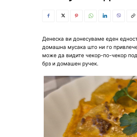
Денеска ви донесуваме еден едноста
домашна мусака што ни го привлече
може да видите чекор-по-чекор под
брз и домашен ручек.