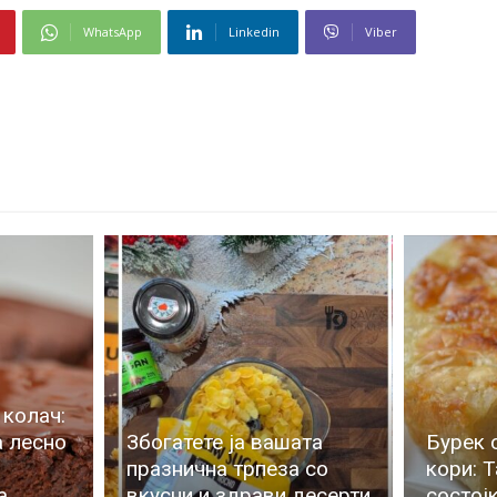
WhatsApp
Linkedin
Viber
колач:
а лесно
Збогатете ја вашата
Бурек 
празнична трпеза со
кори: Т
а
вкусни и здрави десерти
состојк