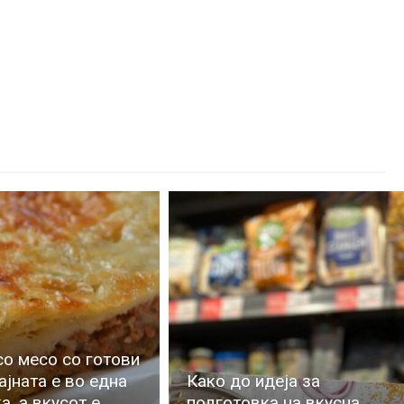
со месо со готови
ајната е во една
Како до идеја за
а, а вкусот е
подготовка на вкусна