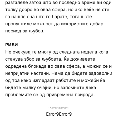
разгалеле затоа што во последно време ви оди
толку добро во оваа сфера, но ако веќе не сте
го нашле она што го барате, тогаш сте
пропуштиле можност да искористите добар
период за љубов.
РИБИ
Не очекувајте многу од следната недела кога
станува збор за љубовта. Ќе доживеете
одредена блокада во оваа сфера, а можни се и
непријатни настани. Нема да бидете задоволни
од тоа како изгледаат работите и можеби ќе
бидете малку очајни, но запомнете дека
проблемите се од привремена природа.
- Advertisement -
Error9
Error9