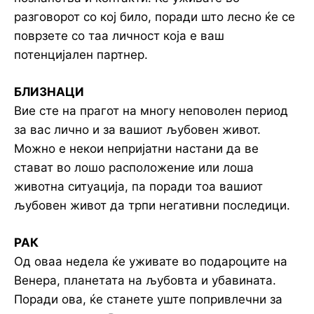
разговорот со кој било, поради што лесно ќе се
поврзете со таа личност која е ваш
потенцијален партнер.
БЛИЗНАЦИ
Вие сте на прагот на многу неповолен период
за вас лично и за вашиот љубовен живот.
Можно е некои непријатни настани да ве
стават во лошо расположение или лоша
животна ситуација, па поради тоа вашиот
љубовен живот да трпи негативни последици.
РАК
Од оваа недела ќе уживате во подароците на
Венера, планетата на љубовта и убавината.
Поради ова, ќе станете уште попривлечни за