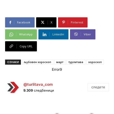
Facebook
X
Pinterest
WhatsApp
Linkedin
Viber
Copy URL
ОЗНАКИ
љубовен хороскоп
март
турлитава
хороскоп
Error9
@turlitava_com
следете
9.309
следбеници