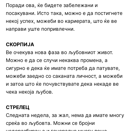
Поради ова, ќе бидете забележани и
посакувани. Исто така, можно е да постигнете
некој успех, можеби во кариерата, што ќе ве
направи уште попривлечни.
СКОРПИЈА
Ве очекува нова фаза во љубовниот живот.
Можно е да се случи некаква промена, а
сигурно е дека ќе имате потреба да патувате,
можеби заедно со саканата личност, а можеби
и затоа што ќе почувствувате дека некаде ве
чека некоја љубов.
СТРЕЛЕЦ
Следната недела, за жал, нема да имате многу
среќа во љубовта. Можни се бројни