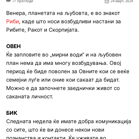
77
прегледи
24 март, 2024
Венера, планетата на љубовта, е во знакот
Риби
, каде што носи возбудливи настани за
Рибите, Ракот и Скорпијата.
ОВЕН
Ќе запловите во „мирни води“ и на љубовен
план нема да има многу возбудувања. Овој
период ќе биде поволен за Овните кои се веќе
семејни луѓе или оние кои сакаат да бидат.
Можно е да започнете заеднички живот со
саканата личност.
БИК
Следната недела ќе имате добра комуникација
со сите, што ќе ви донесе некои нови
познанства и контакти. Ќе уживате во