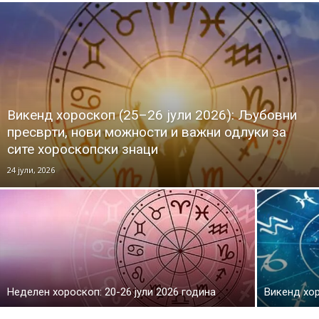
Викенд хороскоп (25–26 јули 2026): Љубовни
пресврти, нови можности и важни одлуки за
сите хороскопски знаци
24 јули, 2026
Неделен хороскоп: 20-26 јули 2026 година
Викенд хор