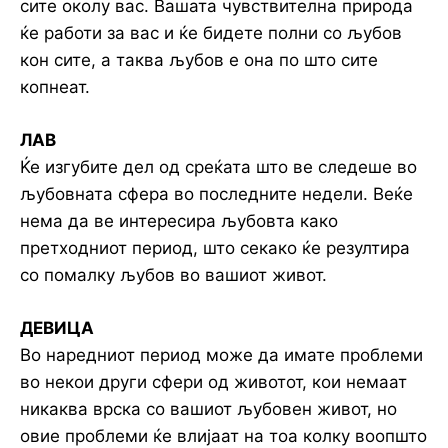
сите околу вас. Вашата чувствителна природа
ќе работи за вас и ќе бидете полни со љубов
кон сите, а таква љубов е она по што сите
копнеат.
ЛАВ
Ќе изгубите дел од среќата што ве следеше во
љубовната сфера во последните недели. Веќе
нема да ве интересира љубовта како
претходниот период, што секако ќе резултира
со помалку љубов во вашиот живот.
ДЕВИЦА
Во наредниот период може да имате проблеми
во некои други сфери од животот, кои немаат
никаква врска со вашиот љубовен живот, но
овие проблеми ќе влијаат на тоа колку воопшто