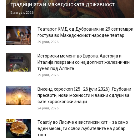
традицијата и македонската државност
2 август, 2026
Театарот КМД од Дубровник на 29 септември
гостува во Македонскиот народен театар
29 јули, 2026
Историски момент во Европа: Австрија и
Италија поврзани со најдолгиот железнички
тунел под Алпите
29 јули, 2026
Викенд хороскоп (25–26 јули 2026): Љубовни
пресврти, нови можности и важни одлуки за
сите хороскопски знаци
24 јули, 2026
Toastly во Лисиче е вистински хит – за само
еден месец ги освои љубителите на добар
тост