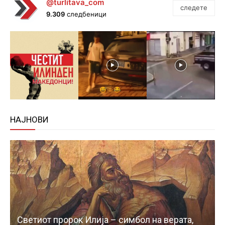
@turlitava_com
следете
9.309
следбеници
НАЈНОВИ
Светиот пророк Илија – симбол на верата,