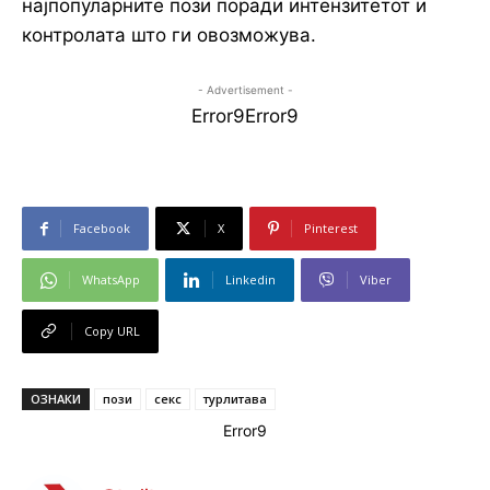
најпопуларните пози поради интензитетот и
контролата што ги овозможува.
- Advertisement -
Error9
Error9
Facebook
X
Pinterest
WhatsApp
Linkedin
Viber
Copy URL
ОЗНАКИ
пози
секс
турлитава
Error9