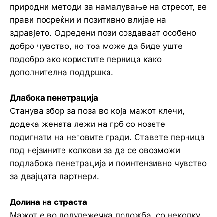
природни методи за намалување на стресот, ве
прави посреќни и позитивно влијае на
здравјето. Одредени пози создаваат особено
добро чувство, но тоа може да биде уште
подобро ако користите перница како
дополнителна поддршка.
Длабока пенетрација
Станува збор за поза во која мажот клечи,
додека жената лежи на грб со нозете
подигнати на неговите гради. Ставете перница
под нејзините колкови за да се овозможи
подлабока пенетрација и поинтензивно чувство
за двајцата партнери.
Долина на страста
Мажот е во полулежечка положба, со неколку