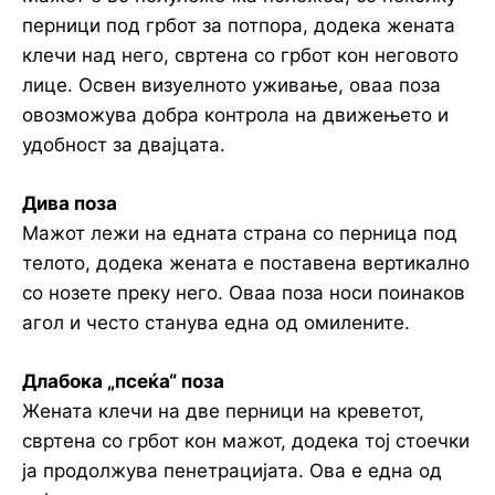
перници под грбот за потпора, додека жената
клечи над него, свртена со грбот кон неговото
лице. Освен визуелното уживање, оваа поза
овозможува добра контрола на движењето и
удобност за двајцата.
Дива поза
Мажот лежи на едната страна со перница под
телото, додека жената е поставена вертикално
со нозете преку него. Оваа поза носи поинаков
агол и често станува една од омилените.
Длабока „псеќа“ поза
Жената клечи на две перници на креветот,
свртена со грбот кон мажот, додека тој стоечки
ја продолжува пенетрацијата. Ова е една од