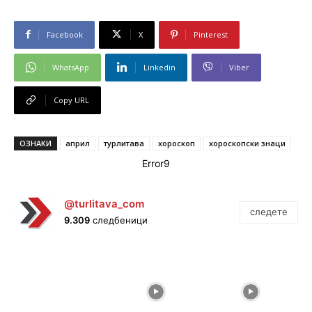
Facebook
X
Pinterest
WhatsApp
Linkedin
Viber
Copy URL
ОЗНАКИ
април
турлитава
хороскоп
хороскопски знаци
Error9
@turlitava_com
следете
9.309
следбеници