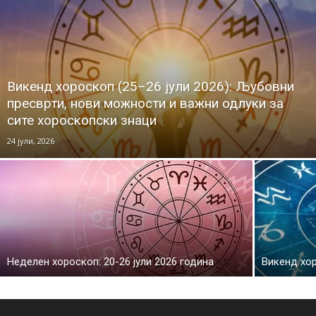
Викенд хороскоп (25–26 јули 2026): Љубовни
пресврти, нови можности и важни одлуки за
сите хороскопски знаци
24 јули, 2026
Неделен хороскоп: 20-26 јули 2026 година
Викенд хор