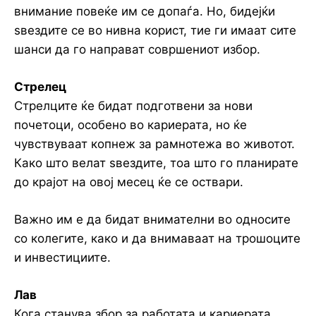
внимание повеќе им се допаѓа. Но, бидејќи
ѕвездите се во нивна корист, тие ги имаат сите
шанси да го направат совршениот избор.
Стрелец
Стрелците ќе бидат подготвени за нови
почетоци, особено во кариерата, но ќе
чувствуваат копнеж за рамнотежа во животот.
Како што велат ѕвездите, тоа што го планирате
до крајот на овој месец ќе се оствари.
Важно им е да бидат внимателни во односите
со колегите, како и да внимаваат на трошоците
и инвестициите.
Лав
Кога станува збор за работата и кариерата,