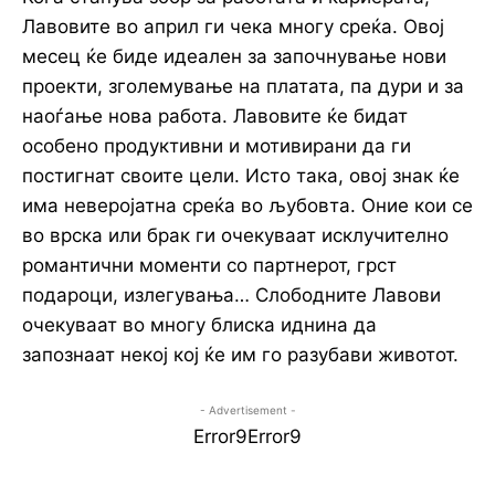
Лавовите во април ги чека многу среќа. Овој
месец ќе биде идеален за започнување нови
проекти, зголемување на платата, па дури и за
наоѓање нова работа. Лавовите ќе бидат
особено продуктивни и мотивирани да ги
постигнат своите цели. Исто така, овој знак ќе
има неверојатна среќа во љубовта. Оние кои се
во врска или брак ги очекуваат исклучително
романтични моменти со партнерот, грст
подароци, излегувања… Слободните Лавови
очекуваат во многу блиска иднина да
запознаат некој кој ќе им го разубави животот.
- Advertisement -
Error9
Error9