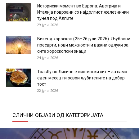
Историски момент во Европа: Австрија и
Италија поврзани со најдолгиот железнички
тунел под Алпите
29 јули, 2026
Викенд хороскоп (25–26 јули 2026): Љубовни
пресврти, нови можности и важни одлуки за
сите хороскопски знаци
24 јули, 2026
Toastly во Лисиче е вистински хит – за само
еден месец ги освои љубителите на добар
тост
22 јули, 2026
СЛИЧНИ ОБЈАВИ ОД КАТЕГОРИЈАТА