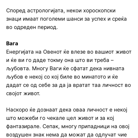
Според астрологијата, некои хороскопски
знаци имаат поголеми шанси за успех и среќа
во одреден период.
Вага
Енергијата на Овенот ќе влезе во вашиот живот
и ќе ви го даде токму она што ви треба –
љубовта. Многу Ваги ќе сфатат дека нивната
љубов е некој со кој биле во минатото и ќе
дадат се од себе за да ја вратат таа личност во
својот живот.
Наскоро ќе дознаат дека оваа личност е некој
што можеби го чекале цел живот и за кој
фантазирале. Сепак, многу припадници на овој
воздушен знак нема да можат да одлучат чие