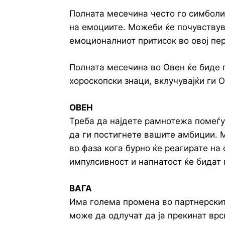
Полната месечина често го симболи
на емоциите. Можеби ќе почувствув
емоционалниот притисок во овој пе
Полната месечина во Овен ќе биде 
хороскопски знаци, вклучувајќи ги О
ОВЕН
Треба да најдете рамнотежа помеѓ
да ги постигнете вашите амбиции. М
во фаза кога бурно ќе реагирате на 
импулсивност и напнатост ќе бидат
ВАГА
Има голема промена во партнерскит
може да одлучат да ја прекинат врск