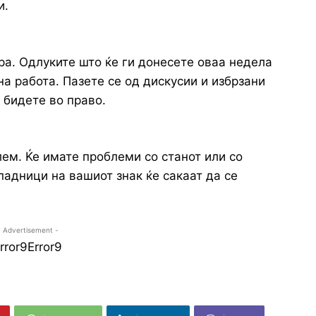
и.
ра. Одлуките што ќе ги донесете оваа недела
на работа. Пазете се од дискусии и избрзани
 бидете во право.
ем. Ќе имате проблеми со станот или со
падници на вашиот знак ќе сакаат да се
- Advertisement -
rror9
Error9