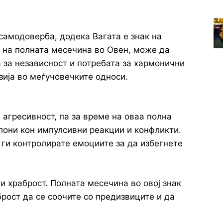
самодоверба, додека Вагата е знак на
 на полната месечина во Овен, може да
 за независност и потребата за хармонични
зија во меѓучовечките односи.
 агресивност, па за време на оваа полна
лони кон импулсивни реакции и конфликти.
 ги контролирате емоциите за да избегнете
и храброст. Полната месечина во овој знак
рост да се соочите со предизвиците и да