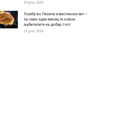
24 јули, 2026
Toastly во Лисиче е вистински хит –
за само еден месец ги освои
љубителите на добар тост
22 јули, 2026