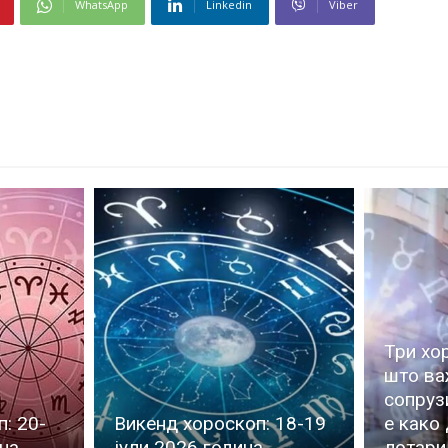
WhatsApp
Linkedin
Viber
Три хо
што ва
сопруз
: 20-
Викенд хороскоп: 18-19
е како
ина
јули 2026 година
лотари