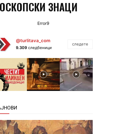
ОРОСКОПСКИ ЗНАЦИ
Error9
@turlitava_com
следете
9.309
следбеници
АЈНОВИ