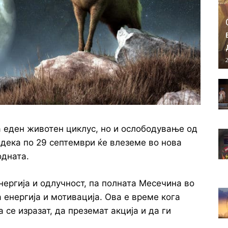
2
а еден животен циклус, но и ослободување од
дека по 29 септември ќе влеземе во нова
одната.
енергија и одлучност, па полната Месечина во
 енергија и мотивација. Ова е време кога
 се изразат, да преземат акција и да ги