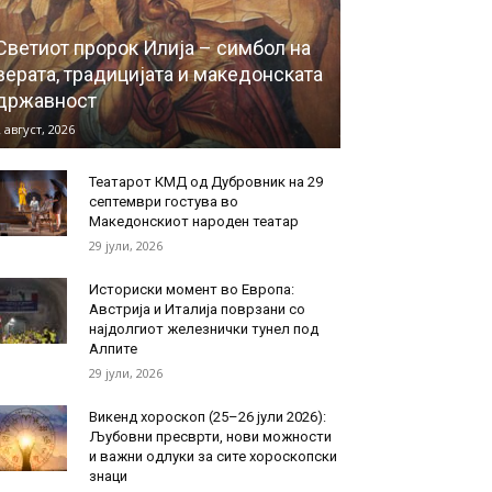
Светиот пророк Илија – симбол на
верата, традицијата и македонската
државност
 август, 2026
Театарот КМД од Дубровник на 29
септември гостува во
Македонскиот народен театар
29 јули, 2026
Историски момент во Европа:
Австрија и Италија поврзани со
најдолгиот железнички тунел под
Алпите
29 јули, 2026
Викенд хороскоп (25–26 јули 2026):
Љубовни пресврти, нови можности
и важни одлуки за сите хороскопски
знаци