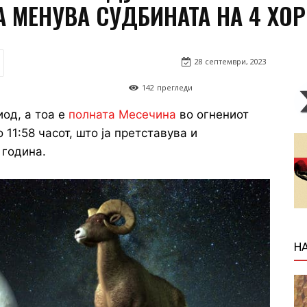
ЈА МЕНУВА СУДБИНАТА НА 4 Х
28 септември, 2023
142
прегледи
од, а тоа е
полната Месечина
во огнениот
 11:58 часот, што ја претставува и
 година.
Н