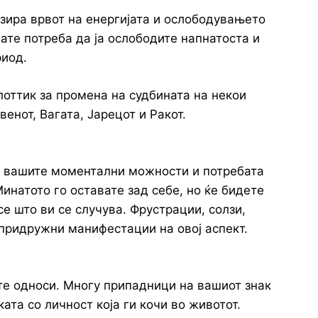
зира врвот на енергијата и ослободувањето
ате потреба да ја ослободите напнатоста и
риод.
поттик за промена на судбината на некои
венот, Вагата, Јарецот и Ракот.
у вашите моментални можности и потребата
инатото го оставате зад себе, но ќе бидете
се што ви се случува. Фрустрации, солзи,
 придружни манифестации на овој аспект.
е односи. Многу припадници на вашиот знак
ата со личност која ги кочи во животот.