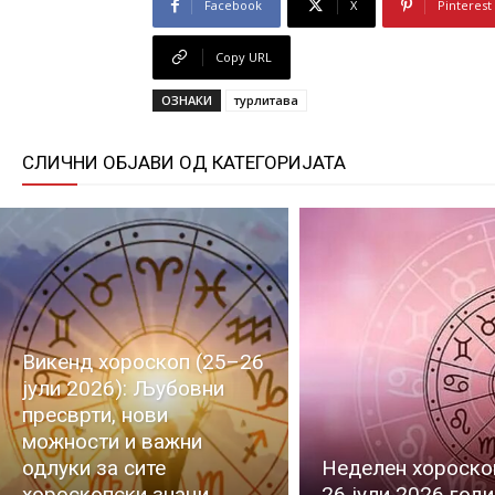
Facebook
X
Pinterest
Copy URL
ОЗНАКИ
турлитава
СЛИЧНИ ОБЈАВИ ОД КАТЕГОРИЈАТА
Викенд хороскоп (25–26
јули 2026): Љубовни
пресврти, нови
можности и важни
одлуки за сите
Неделен хороскоп
хороскопски знаци
26 јули 2026 год