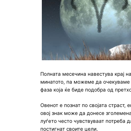
Полната месечина навестува крај н
минатото, па можеме да очекуваме 
фаза која ќе биде подобра од претх
Овенот е познат по својата страст, 
овој знак може да донесе зголемена
луѓето често чувствуваат потреба да
постигнат своите цели.