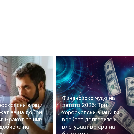
Финансиско чудо на
роскопски знаци
летото 2026: Три
жат за најдобри
хороскопски знаци ги
и: Бракот со нив
враќаат долговите и
 добивка на
влегуваат во ера на
ја
богатство