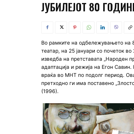
ЈУБИЛЕЈОТ 80 ГОДИН
Во рамките на одбележувањето на 
театар, на 25 јануари со почеток во
изведба на претставата „Народен п
адаптација и режија на Егон Савин.
враќа во МНТ по подолг период. Ова
претходно ги има поставено „Злосто
(1996).