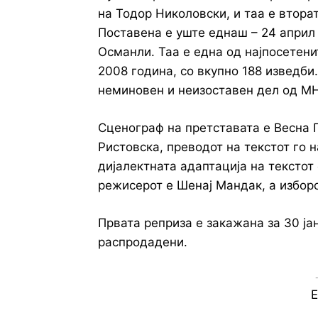
на Тодор Николовски, и таа е втора
Поставена е уште еднаш – 24 април
Османли. Таа е една од најпосетени
2008 година, со вкупно 188 изведби
неминовен и неизоставен дел од М
Сценограф на претставата е Весна 
Ристовска, преводот на текстот го 
дијалектната адаптација на текстот
режисерот е Шенај Мандак, а изборо
Првата реприза е закажана за 30 јан
распродадени.
E