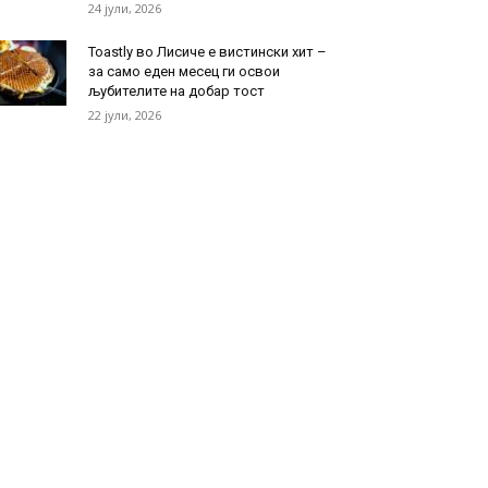
24 јули, 2026
Toastly во Лисиче е вистински хит –
за само еден месец ги освои
љубителите на добар тост
22 јули, 2026