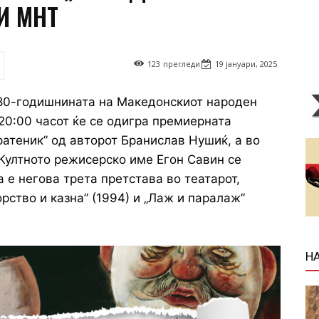
И МНТ
123
прегледи
19 јануари, 2025
80-годишнината на Македонскиот народен
 20:00 часот ќе се одигра премиерната
ратеник” од авторот Бранислав Нушиќ, а во
 Култното режисерско име Егон Савин се
 е негова трета претстава во театарот,
рство и казна” (1994) и „Лаж и паралаж”
Н