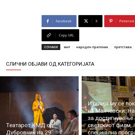
Facebook
X
Pinterest
Copy URL
ОЗНАКИ
мнт
народен пратеник
претстава
СЛИЧНИ ОБЈАВИ ОД КАТЕГОРИЈАТА
Италија му се по
на Манчевски: Н
за достигнување
Театарот КМД од
светскиот филм,
Дубровник на 29
специјална прогр