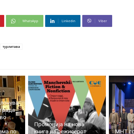
WhatsApp
Linkedin
Viber
турлитава
клонува
аграда
 во
Промоција на нова
ама по
книга на режисерот
МНТ го