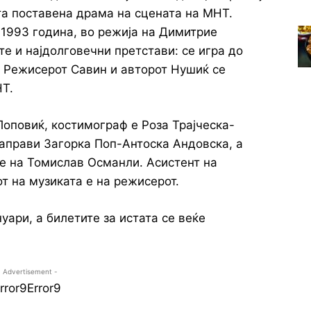
та поставена драма на сцената на МНТ.
 1993 година, во режија на Димитрие
те и најдолговечни претстави: се игра до
. Режисерот Савин и авторот Нушиќ се
НТ.
Поповиќ, костимограф е Роза Трајческа-
направи Загорка Поп-Антоска Андовска, а
 е на Томислав Османли. Асистент на
т на музиката е на режисерот.
уари, а билетите за истата се веќе
- Advertisement -
rror9
Error9