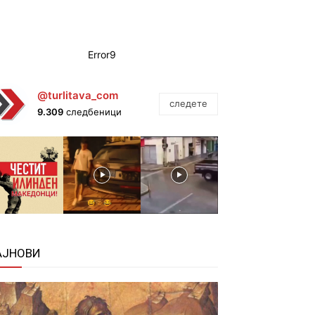
Error9
@turlitava_com
следете
9.309
следбеници
АЈНОВИ