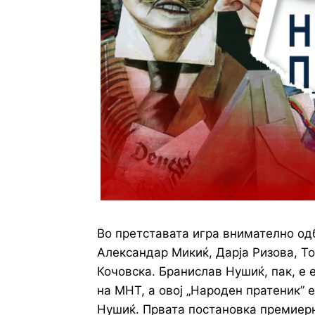
Во претставата игра внимателно од
Александар Микиќ, Дарја Ризова, Т
Кочовска. Бранислав Нушиќ, пак, е 
на МНТ, а овој „Народен пратеник” 
Нушиќ. Првата постановка премиерно