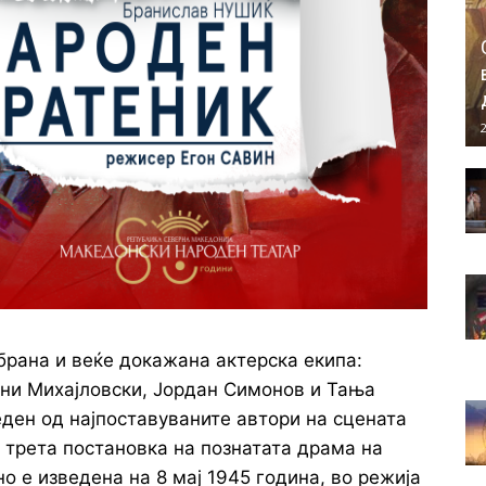
2
брана и веќе докажана актерска екипа:
они Михајловски, Јордан Симонов и Тања
еден од најпоставуваните автори на сцената
е трета постановка на познатата драма на
 е изведена на 8 мај 1945 година, во режија