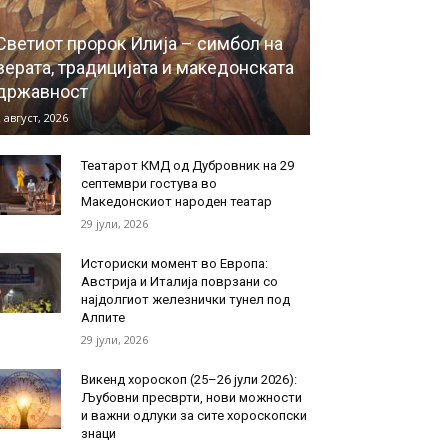
Светиот пророк Илија – симбол на
верата, традицијата и македонската
државност
 август, 2026
Театарот КМД од Дубровник на 29
септември гостува во
Македонскиот народен театар
29 јули, 2026
Историски момент во Европа:
Австрија и Италија поврзани со
најдолгиот железнички тунел под
Алпите
29 јули, 2026
Викенд хороскоп (25–26 јули 2026):
Љубовни пресврти, нови можности
и важни одлуки за сите хороскопски
знаци