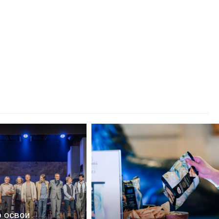
 освои