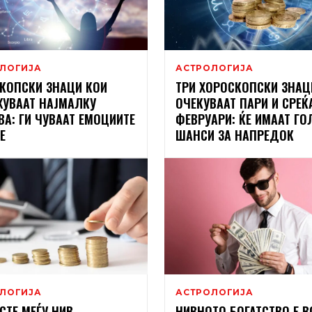
ЛОГИЈА
АСТРОЛОГИЈА
КОПСКИ ЗНАЦИ КОИ
ТРИ ХОРОСКОПСКИ ЗНАЦ
УВААТ НАЈМАЛКУ
ОЧЕКУВААТ ПАРИ И СРЕЌ
ВА: ГИ ЧУВААТ ЕМОЦИИТЕ
ФЕВРУАРИ: ЌЕ ИМААТ ГО
Е
ШАНСИ ЗА НАПРЕДОК
ЛОГИЈА
АСТРОЛОГИЈА
СТЕ МЕЃУ НИВ –
НИВНОТО БОГАТСТВО Е В