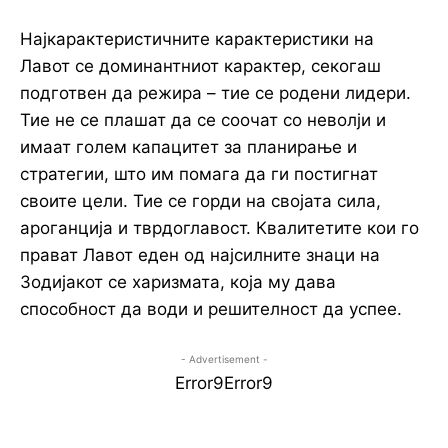
Најкарактеристичните карактеристики на
Лавот се доминантниот карактер, секогаш
подготвен да режира – тие се родени лидери.
Тие не се плашат да се соочат со неволји и
имаат голем капацитет за планирање и
стратегии, што им помага да ги постигнат
своите цели. Тие се горди на својата сила,
ароганција и тврдоглавост. Квалитетите кои го
прават Лавот еден од најсилните знаци на
Зодијакот се харизмата, која му дава
способност да води и решителност да успее.
- Advertisement -
Error9
Error9