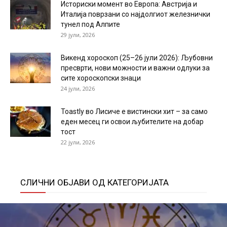
Историски момент во Европа: Австрија и
Италија поврзани со најдолгиот железнички
тунел под Алпите
29 јули, 2026
Викенд хороскоп (25–26 јули 2026): Љубовни
пресврти, нови можности и важни одлуки за
сите хороскопски знаци
24 јули, 2026
Toastly во Лисиче е вистински хит – за само
еден месец ги освои љубителите на добар
тост
22 јули, 2026
СЛИЧНИ ОБЈАВИ ОД КАТЕГОРИЈАТА