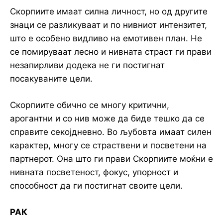
Скорпиите имаат силна личност, но од другите
знаци се разликуваат и по нивниот интензитет,
што е особено видливо на емотивен план. Не
се помируваат лесно и нивната страст ги прави
незапирливи додека не ги постигнат
посакуваните цели.
Скорпиите обично се многу критични,
арогантни и со нив може да биде тешко да се
справите секојдневно. Во љубовта имаат силен
карактер, многу се страствени и посветени на
партнерот. Она што ги прави Скорпиите моќни е
нивната посветеност, фокус, упорност и
способност да ги постигнат своите цели.
РАК