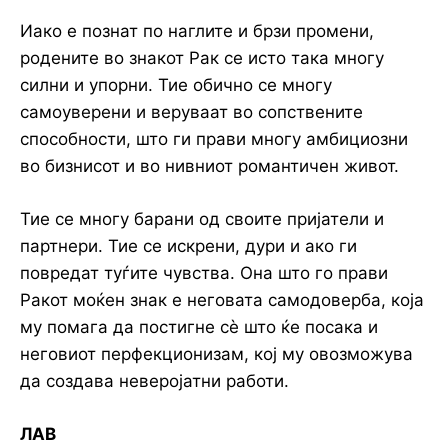
Иако е познат по наглите и брзи промени,
родените во знакот Рак се исто така многу
силни и упорни. Тие обично се многу
самоуверени и веруваат во сопствените
способности, што ги прави многу амбициозни
во бизнисот и во нивниот романтичен живот.
Тие се многу барани од своите пријатели и
партнери. Тие се искрени, дури и ако ги
повредат туѓите чувства. Она што го прави
Ракот моќен знак е неговата самодоверба, која
му помага да постигне сè што ќе посака и
неговиот перфекционизам, кој му овозможува
да создава неверојатни работи.
ЛАВ