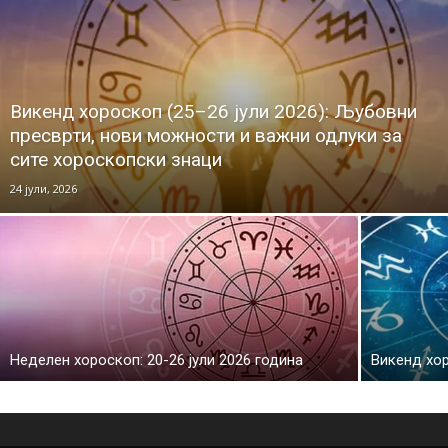
Викенд хороскоп (25–26 јули 2026): Љубовни
пресврти, нови можности и важни одлуки за
сите хороскопски знаци
24 јули, 2026
Неделен хороскоп: 20-26 јули 2026 година
Викенд хор