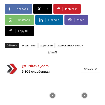
Facebook
X
Pinterest
WhatsApp
Linkedin
Viber
Copy URL
ОЗНАКИ
турлитава
хороскоп
хороскопски знаци
Error9
@turlitava_com
следете
9.309
следбеници