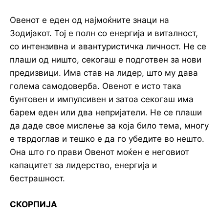
Овенот е еден од најмоќните знаци на
Зодијакот. Тој е полн со енергија и виталност,
со интензивна и авантуристичка личност. Не се
плаши од ништо, секогаш е подготвен за нови
предизвици. Има став на лидер, што му дава
голема самодоверба. Овенот е исто така
бунтовен и импулсивен и затоа секогаш има
барем еден или два непријатели. Не се плаши
да даде свое мислење за која било тема, многу
е тврдоглав и тешко е да го убедите во нешто.
Она што го прави Овенот моќен е неговиот
капацитет за лидерство, енергија и
бестрашност.
СКОРПИЈА