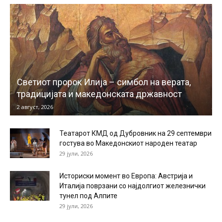
Светиот пророк Илија – симбол на верата,
традицијата и македонската државност
2 август, 2026
Театарот КМД од Дубровник на 29 септември
гостува во Македонскиот народен театар
29 јули, 2026
Историски момент во Европа: Австрија и
Италија поврзани со најдолгиот железнички
тунел под Алпите
29 јули, 2026