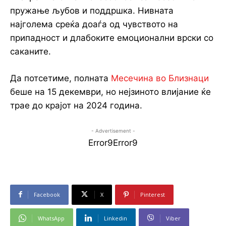
пружање љубов и поддршка. Нивната
најголема среќа доаѓа од чувството на
припадност и длабоките емоционални врски со
саканите.
Да потсетиме, полната
Месечина во Близнаци
беше на 15 декември, но нејзиното влијание ќе
трае до крајот на 2024 година.
- Advertisement -
Error9
Error9
Facebook
X
Pinterest
WhatsApp
Linkedin
Viber