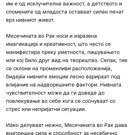
им е од исклучителна важност, а детството и
спомените од младоста оставаат силен печат
врз нивниот живот.
Месечината во Рак носи и изразена
имагинација и креативност, што често се
манифестира преку уметноста, пишувањето
или кој било друг вид на творештво. Сепак, тие
се склони на променливи расположенија,
бидејќи нивните емоции лесно варираат под
влијание на надворешните фактори. Нивната
чувствителност може да ги доведе до
повлекување во себе кога се соочуваат со
стрес или непријатни ситуации.
Иако делуваат нежно, Месечината во Рак дава
внатрешна сила и способност за несебично