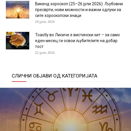
Викенд хороскоп (25–26 јули 2026): Љубовни
пресврти, нови можности и важни одлуки за
сите хороскопски знаци
24 јули, 2026
Toastly во Лисиче е вистински хит – за само
еден месец ги освои љубителите на добар
тост
22 јули, 2026
СЛИЧНИ ОБЈАВИ ОД КАТЕГОРИЈАТА