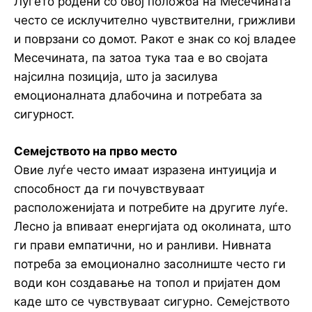
Луѓето родени со овој положба на Месечината
често се исклучително чувствителни, грижливи
и поврзани со домот. Ракот е знак со кој владее
Месечината, па затоа тука таа е во својата
најсилна позиција, што ја засилува
емоционалната длабочина и потребата за
сигурност.
Семејството на прво место
Овие луѓе често имаат изразена интуиција и
способност да ги почувствуваат
расположенијата и потребите на другите луѓе.
Лесно ја впиваат енергијата од околината, што
ги прави емпатични, но и ранливи. Нивната
потреба за емоционално засолниште често ги
води кон создавање на топол и пријатен дом
каде што се чувствуваат сигурно. Семејството