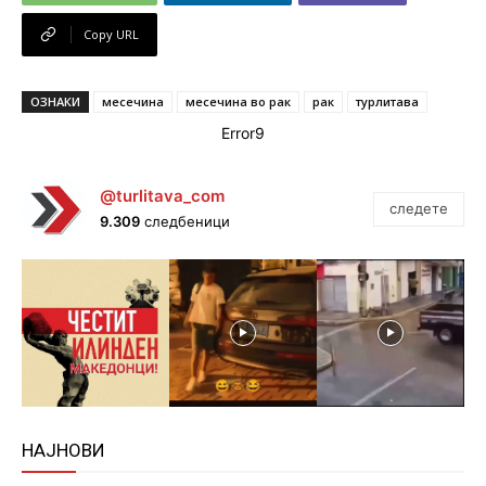
Copy URL
ОЗНАКИ
месечина
месечина во рак
рак
турлитава
Error9
@turlitava_com
следете
9.309
следбеници
НАЈНОВИ