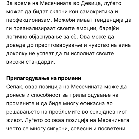
За време на Месечината во Девица, луѓето
можат да бидат склони кон самокритика и
перфекционизам. Можеби имаат тенденција да
ги преанализираат своите емоции, барајќи
логично објаснување за сè. Ова може да
доведе до преоптоварување и чувство на вина
доколку не успеат да ги исполнат своите
високи стандарди.
Прилагодување на промени
Сепак, оваа позиција на Месечината може да
донесе и способност за прилагодување на
промените и да биде многу ефикасна во
решавањето на проблемите во секојдневниот
живот. Луѓето со оваа позиција на Месечината
често се многу сигурни, совесни и посветени.