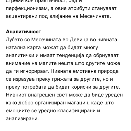
стреми кон практичност, ред и
перфекционизам, а овие атрибути стануваат
акцентирани под влијание на Месечината.
Аналитичност
Луѓето со Месечината во Девица во нивната
натална карта можат да бидат многу
аналитички и имаат тенденција да обрнуваат
внимание на малите нешта што другите може
да ги игнорираат. Нивната емотивна природа
се изразува преку грижата за другите, но и
преку потребата да бидат корисни за другите.
Нивниот внатрешен свет може да биде уреден
како добро организиран магацин, каде што
емоциите се уредно класифицирани и
анализирани.