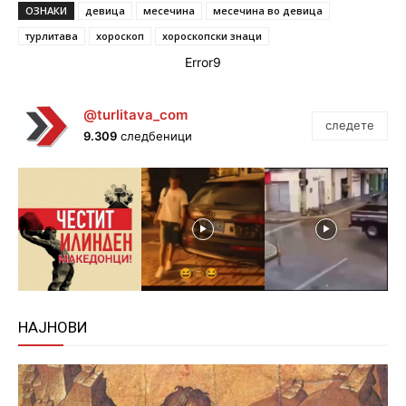
ОЗНАКИ
девица
месечина
месечина во девица
турлитава
хороскоп
хороскопски знаци
Error9
@turlitava_com
следете
9.309
следбеници
НАЈНОВИ