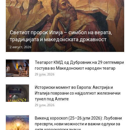
Светиот пророк Илија – симбол на верата,
традицијата и македонската државност
2 август, 2026
Театарот КМД од Дубровник на 29 септември
гостува во Македонскиот народен театар
29 јули, 2026
Историски момент во Европа: Австрија и
Италија поврзани со најдолгиот железнички
тунел под Алпите
29 јули, 2026
Викенд хороскоп (25–26 јули 2026): Љубовни
пресврти, нови можности и важни одлуки за
сите хороскопски знаци