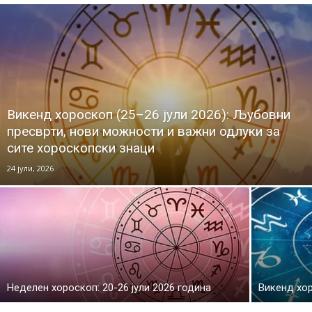
Викенд хороскоп (25–26 јули 2026): Љубовни
пресврти, нови можности и важни одлуки за
сите хороскопски знаци
24 јули, 2026
Неделен хороскоп: 20-26 јули 2026 година
Викенд хор