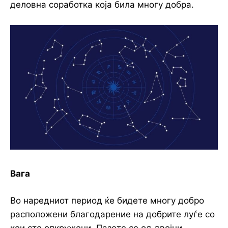
деловна соработка која била многу добра.
Вага
Во наредниот период ќе бидете многу добро
расположени благодарение на добрите луѓе со
кои сте опкружени. Пазете се од двојни