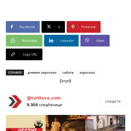
Facebook
X
Pinterest
WhatsApp
Linkedin
Viber
Copy URL
ОЗНАКИ
дневен хороскоп
сабота
хороскоп
Error9
@turlitava_com
следете
9.309
следбеници