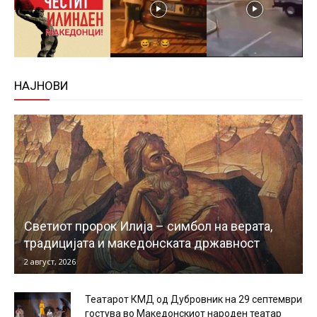
НАЈНОВИ
Светиот пророк Илија – симбол на верата,
традицијата и македонската државност
2 август, 2026
Театарот КМД од Дубровник на 29 септември
гостува во Македонскиот народен театар