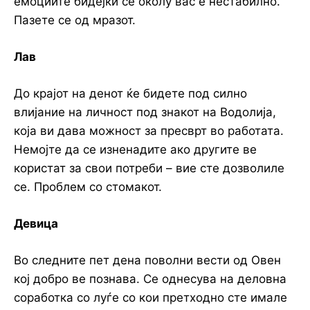
емоциите бидејќи сè околу вас е нестабилно.
Пазете се од мразот.
Лав
До крајот на денот ќе бидете под силно
влијание на личност под знакот на Водолија,
која ви дава можност за пресврт во работата.
Немојте да се изненадите ако другите ве
користат за свои потреби – вие сте дозволиле
се. Проблем со стомакот.
Девица
Во следните пет дена поволни вести од Овен
кој добро ве познава. Се однесува на деловна
соработка со луѓе со кои претходно сте имале