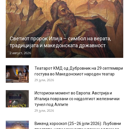
Светиот пророк Илија – симбол на верата,
традицијата и македонската државност
2 август, 2026
Театарот КМД од Дубровник на 29 септември
гостува во Македонскиот народен театар
29 јули, 2026
Историски момент во Европа: Австрија и
Италија поврзани со најдолгиот железнички
тунел под Алпите
29 јули, 2026
Викенд хороскоп (25–26 јули 2026): Љубовни