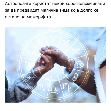
Астролозите користат некои хороскопски знаци
за да предвидат магична зима која долго ќе
остане во меморијата.