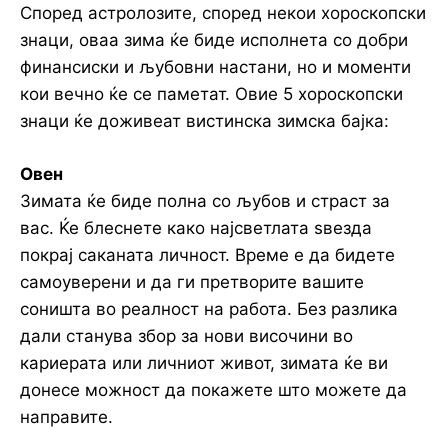
Според астролозите, според некои хороскопски
знаци, оваа зима ќе биде исполнета со добри
финансиски и љубовни настани, но и моменти
кои вечно ќе се паметат. Овие 5 хороскопски
знаци ќе доживеат вистинска зимска бајка:
Овен
Зимата ќе биде полна со љубов и страст за
вас. Ќе блеснете како најсветлата ѕвезда
покрај саканата личност. Време е да бидете
самоуверени и да ги претворите вашите
соништа во реалност на работа. Без разлика
дали станува збор за нови височини во
кариерата или личниот живот, зимата ќе ви
донесе можност да покажете што можете да
направите.