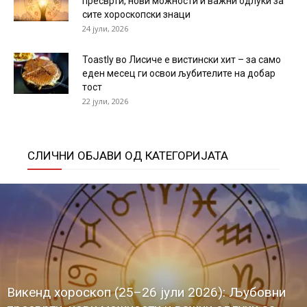
пресврти, нови можности и важни одлуки за
сите хороскопски знаци
24 јули, 2026
Toastly во Лисиче е вистински хит – за само
еден месец ги освои љубителите на добар
тост
22 јули, 2026
СЛИЧНИ ОБЈАВИ ОД КАТЕГОРИЈАТА
Викенд хороскоп (25–26 јули 2026): Љубовни