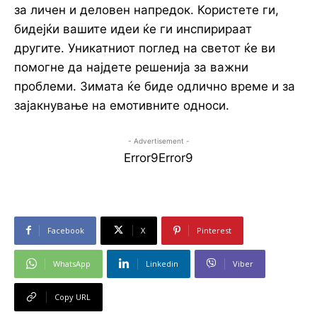
за личен и деловен напредок. Користете ги,
бидејќи вашите идеи ќе ги инспирираат
другите. Уникатниот поглед на светот ќе ви
помогне да најдете решенија за важни
проблеми. Зимата ќе биде одлично време и за
зајакнување на емотивните односи.
- Advertisement -
Error9
Error9
Facebook
X
Pinterest
WhatsApp
Linkedin
Viber
Copy URL