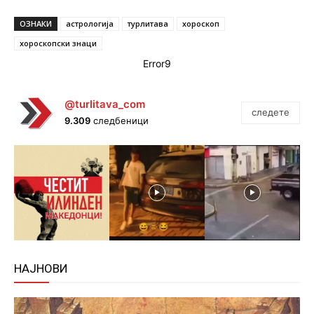
ОЗНАКИ
астрологија
турлитава
хороскоп
хороскопски знаци
Error9
@turlitava_com
следете
9.309
следбеници
НАЈНОВИ