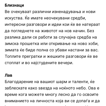
Близнаци
Ве очекуваат различни изненадувања и нови
искуства. Ќе имате неочекувани средби,
интересни разговори и идеи кои ќе ве натераат
да погледнете на животот на нов начин. Без
разлика дали се работи за случајна средба на
зимска прошетка или откривање на ново хоби,
зимата ќе биде полна со убави настани за вас.
Топлите прегратки и жешките разговори ќе ве
стоплат и во најстудените вечери.
Лав
Благодарение на вашиот шарм и таленти, ќе
заблескате како ѕвезда на ноќното небо. Ова е
време кога можете многу лесно да го освоите
вниманието на личноста која ви се допаѓа и да